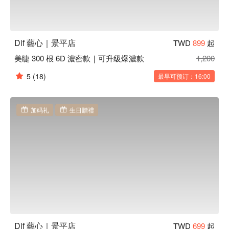
Dif 藝心｜景平店
TWD
899
起
美睫 300 根 6D 濃密款｜可升級爆濃款
1,200
5
(18)
最早可预订：16:00
加码礼
生日贈禮
Dif 藝心｜景平店
TWD
699
起