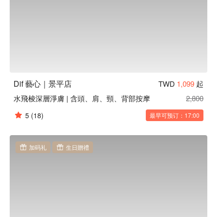
Dif 藝心｜景平店
TWD
1,099
起
水飛梭深層淨膚 | 含頭、肩、頸、背部按摩
2,800
5
(18)
最早可预订：17:00
加码礼
生日贈禮