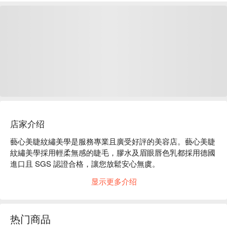
店家介绍
藝心美睫紋繡美學是服務專業且廣受好評的美容店。藝心美睫
紋繡美學採用輕柔無感的睫毛，膠水及眉眼唇色乳都採用德國
進口且 SGS 認證合格，讓您放鬆安心無虞。

藝心美睫紋繡美學評價：Google 5 星

显示更多介绍
藝心美睫紋繡美學服務：霧眉、野生眉、山茶花美睫等服務。

藝心美睫紋繡美學推薦：擁有專業以及具備 15 年以上經驗的
美睫師、美容師、美甲師，會根據客人的臉型及眼型來設計霧
热门商品
眉和野生眉，以及美睫，讓您五官更加立體有型。
