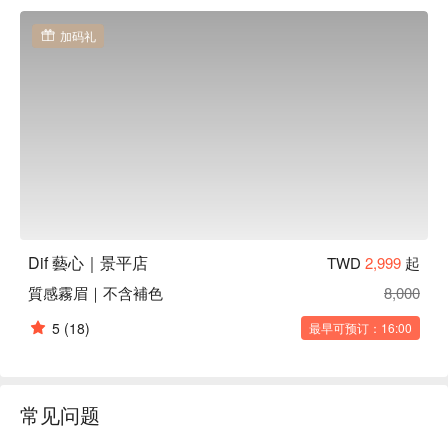
加码礼
Dif 藝心｜景平店
TWD
2,999
起
質感霧眉｜不含補色
8,000
5
(18)
最早可预订：16:00
常见问题