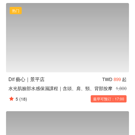
藝心美睫紋繡美學預約、藝心美睫紋繡美學價格立刻查看⬇︎
热门
Dif 藝心｜景平店
TWD
899
起
水光肌臉部水感保濕課程｜含頭、肩、頸、背部按摩
1,800
5
(18)
最早可预订：17:00