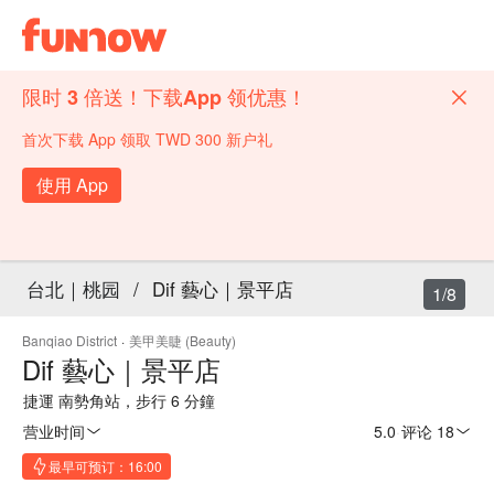
限时 3 倍送！下载App 领优惠！
首次下载 App 领取 TWD 300 新户礼
使用 App
台北｜桃园
/
Dif 藝心｜景平店
1/8
Banqiao District
·
美甲美睫 (Beauty)
Dif 藝心｜景平店
捷運 南勢角站，步行 6 分鐘
营业时间
5.0
·
评论 18
最早可预订：16:00