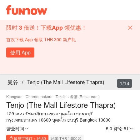
限时 3 倍送！下载App 领优惠！
首次下载 App 领取 THB 300 新户礼
使用 App
曼谷
/
Tenjo (The Mall Lifestore Thapra)
1/14
Klongsan - Charoennakorn - Taksin
·
餐廳 (Restaurant)
Tenjo (The Mall Lifestore Thapra)
129 ถนน รัชดาภิเษก แขวง บุคคโล เขตธนบุรี
กรุงเทพมหานคร 10600 บุคคโล ธนบุรี Bangkok 10600
营业时间
5.0
·
评论 51
最早可预订：16:30
均消 THB 1,000