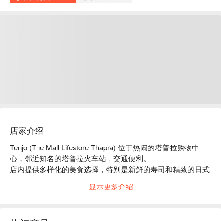
店家介绍
Tenjo (The Mall Lifestore Thapra) 位于热闹的塔普拉购物中
心，邻近知名的塔普拉火车站，交通便利。

店内提供多样化的美食选择，特别是新鲜的寿司和精致的日式
料理，深受食客喜爱，网路评价普遍良好，让人流连忘返。

显示更多介绍
无论是家庭聚餐、朋友聚会，或是情侣约会，Tenjo 都是理想
的选择。

快来体验美味，享受舒适的用餐环境！用 FunNow 预订立即享