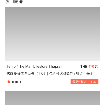
热门商品
优惠！
Tenjo (The Mall Lifestore Thapra)
THB
470
起
烤肉爱好者自助餐（1人）| 包含可续杯饮料+甜点 | 净价
5
(51)
最早可预订：16:30