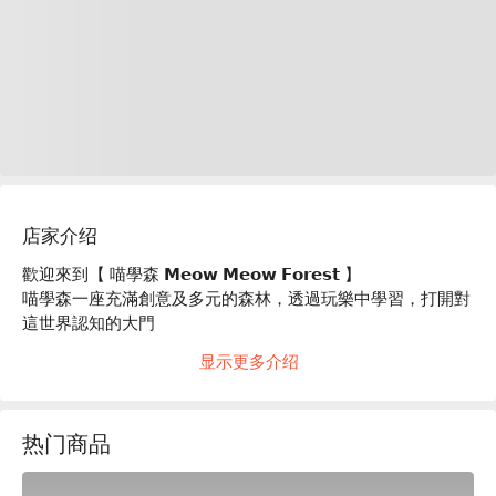
店家介绍
歡迎來到【 喵學森 𝗠𝗲𝗼𝘄 𝗠𝗲𝗼𝘄 𝗙𝗼𝗿𝗲𝘀𝘁 】

喵學森一座充滿創意及多元的森林，透過玩樂中學習，打開對
這世界認知的大門

愛玩是每個孩子的天性

显示更多介绍
0 ~ 6 歲的孩子們就像一張張白紙，等待著這世界替他們畫上
美麗的色彩

我們以【 五感 】為主軸

热门商品
刺激孩子們的視覺、聽覺、嗅覺、觸覺、味覺

透過五感探索幫助寶貝們的大腦快速發展

 希望每位來到【 喵學森 】的孩子們都能夠擁有快樂的森林體