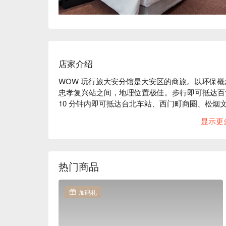
店家介绍
WOW 玩行旅大安分馆是大安区的商旅。以环保
忠孝复兴站之间，地理位置极佳。步行即可抵达百
10 分钟内即可抵达台北车站、西门町商圈、松烟文
能非常便利。

显示更
WOW 玩行旅大安分馆评价：Google 4.2 星

WOW 玩行旅大安分馆推荐：旅店提供设计典雅
在繁忙的生活步调中找到片刻宁静。无论是商务出
皆能满足您的需求，是探索台北的最理想选择。

热门商品
WOW 玩行旅大安分馆优惠、WOW 玩行旅大安
刻查看⬇︎
加码礼