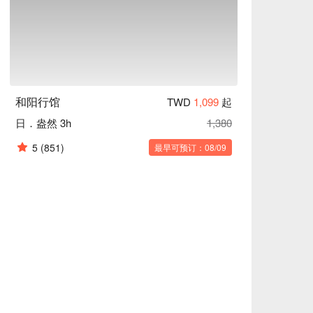
和阳行馆
TWD
1,099
起
日．盎然 3h
1,380
5
(851)
最早可预订：08/09