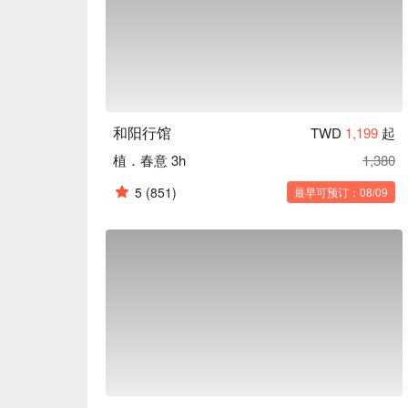
和阳行馆
TWD
1,199
起
植．春意 3h
1,380
5
(851)
最早可预订：08/09