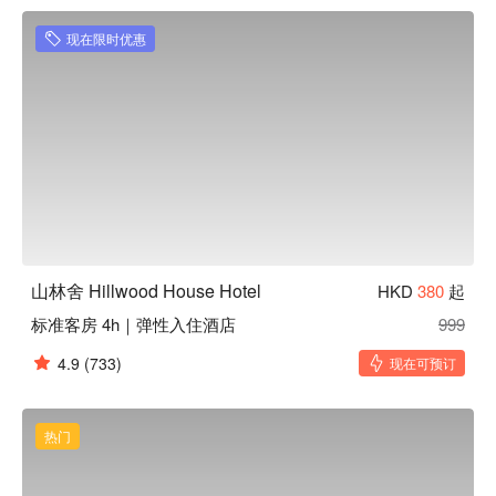
情，也为寻求和平与安宁的当地人生活增添了色彩。

我们将客人的舒适、卫生和隐私放在首位，确保实施最高效的
现在限时优惠
自动入住和退房系统、客房服务和前台服务。

山林舍邻近港铁站、巴士站等公共交通设施，附近亦有食肆，
大型商场，周边配套完善便利。
山林舍 Hillwood House Hotel
HKD
380
起
标准客房 4h｜弹性入住酒店
999
4.9
(733)
现在可预订
热门