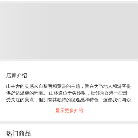
店家介绍
山林舍的灵感来自黎明和黄昏的主题，旨在为当地人和游客提
供舒适温馨的环境。 山林道位于尖沙咀，毗邻为香港一些最
受关注的景点，但拥有其独特的隐逸感和特色，这使我们与众
不同。

显示更多介绍
酒店低层以灰色水磨石、深绿色墙身与深色金属饰件等沉实色
彩，强化「黄昏」的主题。明暗色调的对比，加上遍布不同房
间的球形设计元素，让我们超越香港的喧嚣，真正轻松地放松
热门商品
自己。 别致的内置家具和色彩无疑增添了旅行者的度假心