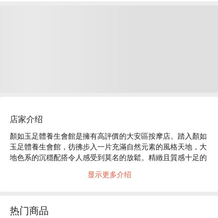
店家介绍
顏如玉足體養生會館是擁有高評價的大安區按摩店。踏入顏如
玉足體養生會館，彷彿步入一片充滿自然元素的風格天地，大
地色系的沉穩配搭令人感受到莫名的放鬆。精緻且質感十足的
裝潢，賞心悅目，營造出優雅的氛圍。 

显示更多介绍
顏如玉足體養生會館評價：Google 4.7 星、平台 5 星好評

顏如玉足體養生會館裡擁有最專業的按摩師們，每一位按摩師
都擁有多年的服務經驗，每一次的按摩都能精準到位。按摩不
热门商品
僅是極佳的身心放鬆活動，更可視為保養身體的絕佳秘訣，透