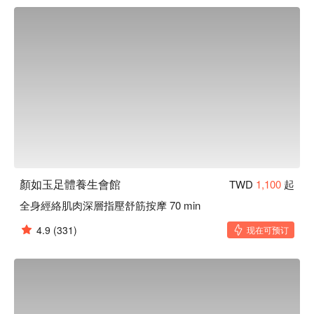
過適度的筋骨鬆開，必定讓您感到全身舒暢。

顏如玉足體養生會館預約、顏如玉足體養生會館價格、顏如玉
足體養生會館優惠立刻查看⬇︎
顏如玉足體養生會館
TWD
1,100
起
全身經絡肌肉深層指壓舒筋按摩 70 min
4.9
(331)
现在可预订