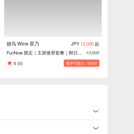
烧鸟 Wine 星乃
JPY
12,000
起
FunNow 限定｜主厨推荐套餐｜附日本酒｜赠送饮品 1 杯
13,800
0
(0)
最早可预订：08/08