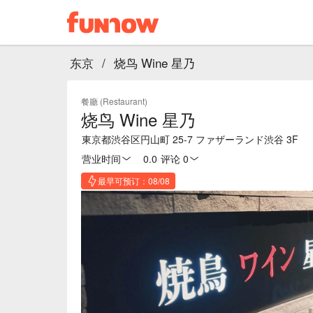
东京
/
烧鸟 Wine 星乃
餐廳 (Restaurant)
烧鸟 Wine 星乃
東京都渋谷区円山町 25-7 ファザーランド渋谷 3F
营业时间
0.0
·
评论 0
最早可预订：08/08