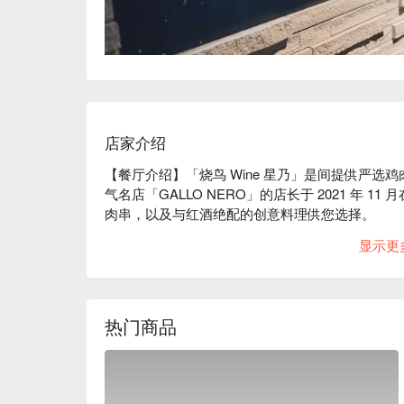
店家介绍
【餐厅介绍】「烧鸟 Wine 星乃」是间提供严选鸡
气名店「GALLO NERO」的店长于 2021 年
肉串，以及与红酒绝配的创意料理供您选择。

【招牌菜色】腌制鸡胸肉、无花果佐白肝酱

显示更
【口碑好评】Google 4.5 星超高好评推荐⭐️

【更多推荐】店内以黑色为基调，搭配实木吧台，
也备有丰富的日本酒和烧酒，请在此享受沈稳舒适
热门商品