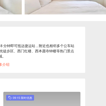
8 分钟即可抵达捷运站，附近也相邻多个公车站
光徒步区、西门红楼、西本愿寺钟楼等热门景点
域。

多介绍
的绝佳起点。旅店以提供整洁且舒适的休息空间
品味美食、购物，还是欣赏历史文化古迹，宏洲
方案立刻查看⬇︎
09:15 限时优惠