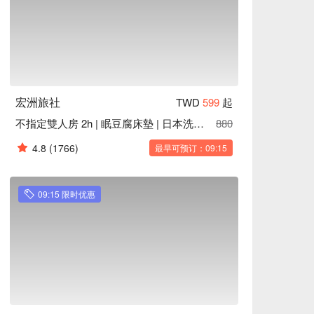
宏洲旅社
TWD
599
起
不指定雙人房 2h | 眠豆腐床墊 | 日本洗沐用品
880
4.8
(1766)
最早可预订：09:15
09:15 限时优惠