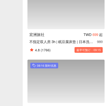
宏洲旅社
TWD
699
起
不指定双人房 3h | 眠豆腐床垫 | 日本洗沐用品
980
4.8
(1766)
最早可预订：09:15
08/16 限时优惠