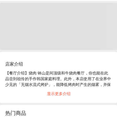
店家介绍
【餐厅介绍】烧肉 钵山是间顶级和牛烧肉餐厅，你也能在此
品尝到祖传的手作韩国家庭料理。此外，本店使用了在业界中
少见的「无烟水流式烤炉」，能降低烤肉时产生的烟雾，并保
持炉架的恒温来防止肉类烧焦喔！

显示更多介绍
【招牌菜单】韩式小菜拼盘、黑毛和牛牛尾汤、精选 3 种和牛
拼盘

【口碑好评】Google 4.4 星好评推荐⭐️

热门商品
【更多推荐】从涩谷站和代官山站步行约 10 分钟，从外观到