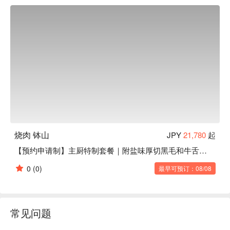
装潢都像是高级住宅。每一道菜都精心制作，拥有优雅的风
味，在主打隐私及精致感的本店尽情享受和牛烧肉和美酒吧！
烧肉 钵山
JPY
21,780
起
【预约申请制】主厨特制套餐｜附盐味厚切黑毛和牛舌、夏多布里昂
0
(0)
最早可预订：08/08
常见问题