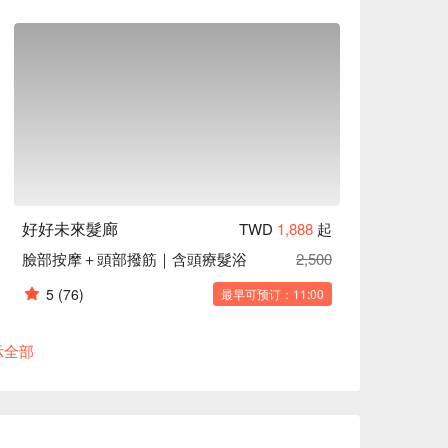
好好未來髮廊
TWD
1,888
起
臉部按摩＋頭部撥筋｜含頭療髮浴
2,500
5
(76)
最早可预订：11:00
示全部