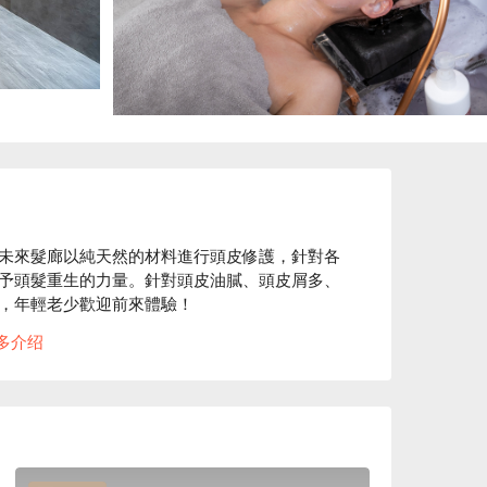
未來髮廊以純天然的材料進行頭皮修護，針對各
予頭髮重生的力量。針對頭皮油膩、頭皮屑多、
，年輕老少歡迎前來體驗！

多介绍
舒壓等服務。

行約 1 分鐘即可抵達。店內採用天然髮品，純
頭髮絕非難事！
