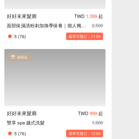
好好未來髮廊
TWD
1,399
起
面部保濕清粉刺加換季保養｜個人獨立包廂
2,500
5
(76)
最早可预订：11:00
加码礼
好好未來髮廊
TWD
999
起
雙享 spa 越式洗髮
1,600
5
(76)
最早可预订：12:00