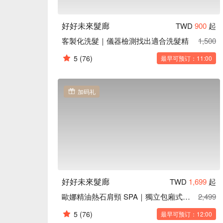
好好未來髮廊
TWD
900
起
客製化洗髮｜儀器檢測找出適合洗髮精
1,500
5
(76)
最早可预订：11:00
加码礼
好好未來髮廊
TWD
1,699
起
歐娜精油熱石肩頸 SPA｜獨立包廂式｜含按摩椅課程
2,499
5
(76)
最早可预订：12:00