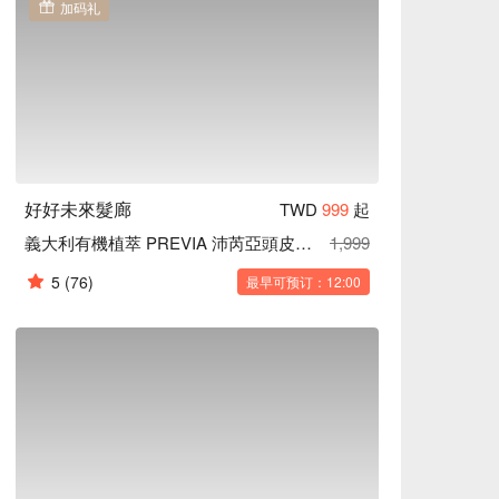
加码礼
好好未來髮廊
TWD
999
起
義大利有機植萃 PREVIA 沛芮亞頭皮保養
1,999
5
(76)
最早可预订：12:00