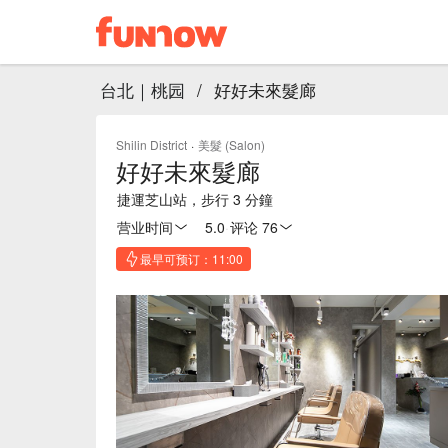
台北｜桃园
/
好好未來髮廊
Shilin District
·
美髮 (Salon)
好好未來髮廊
捷運芝山站，步行 3 分鐘
营业时间
5.0
·
评论 76
最早可预订：11:00