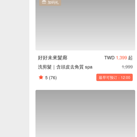
加码礼
好好未來髮廊
TWD
1,399
起
洗剪髮｜含頭皮去角質 spa
1,999
5
(76)
最早可预订：12:00