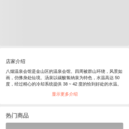
店家介绍
八烟温泉会馆是金山区的温泉会馆。四周被群山环绕，风景如
画，仿佛身处仙境。汤泉以碳酸氢钠泉为特色，水温高达 50 
度，经过精心的冷却系统提供 38 ~ 42 度的恰到好处的水温。
汤质清澈透明，不仅无臭无味，更含有丰富的钠、镁、钙、
显示更多介绍
钾、碳酸离子等成分，对皮肤具有滋润的效果，仿佛是在浸泡
在天然的保养品中，让您完全忘却尘世的烟云密境。

八烟温泉会馆会馆评价：网友好评推荐

热门商品
八烟温泉会馆会馆推荐：馆内拥有宽敞停车场，方便您自驾或
搭乘游览车前来，不仅提供汤泉极致享受，更以当地季节食材
为基础，呈现各式精致料理。是与私密伴侣共度浪漫时光、或