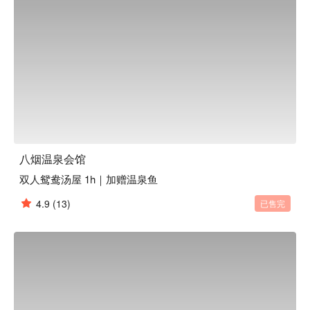
与家人好友共游的理想之地，为您带来身心极致舒畅体验。

八烟温泉会馆会馆优惠、八烟温泉会馆会馆住宿方案、八烟温
泉会馆会馆休息方案立刻查看⬇︎
八烟温泉会馆
双人鸳鸯汤屋 1h｜加赠温泉鱼
4.9
(13)
已售完