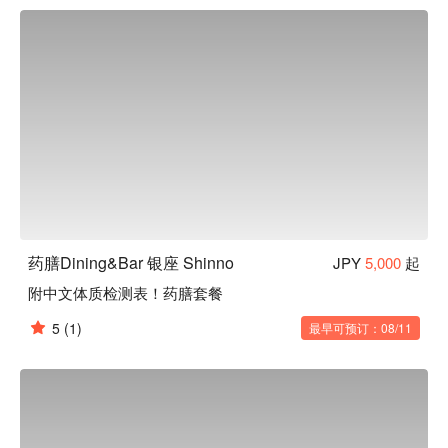
色、木质基调的店门口，进入店内便是摩登的和风空间，除了
日常用餐和约会外，还有提供不同的特制套餐，想要一个人享
受用餐时光的客人也十分欢迎喔 ~
药膳Dining&Bar 银座 Shinno
JPY
5,000
起
附中文体质检测表！药膳套餐
5
(1)
最早可预订：08/11