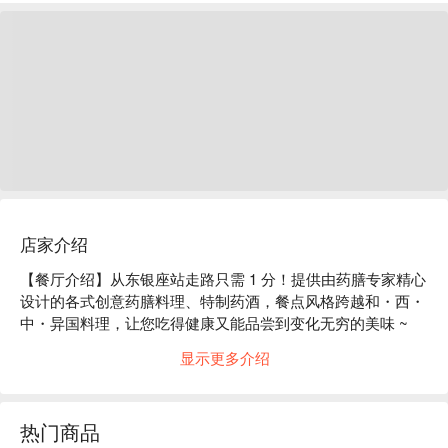
店家介绍
【餐厅介绍】从东银座站走路只需 1 分！提供由药膳专家精心
设计的各式创意药膳料理、特制药酒，餐点风格跨越和・西・
中・异国料理，让您吃得健康又能品尝到变化无穷的美味 ~

【餐厅特色】店主是日本首位拥有「世界美食药膳名师」头衔
显示更多介绍
的正统派药膳专家，希望让汉方变得更贴近人的生活、更能以
轻松的心情品尝，在便于前往的银座地区，打造了这家时尚又
风格独特的餐厅。

热门商品
【店内氛围】从热闹的银座大街，转入小巷子中就可以看到黑