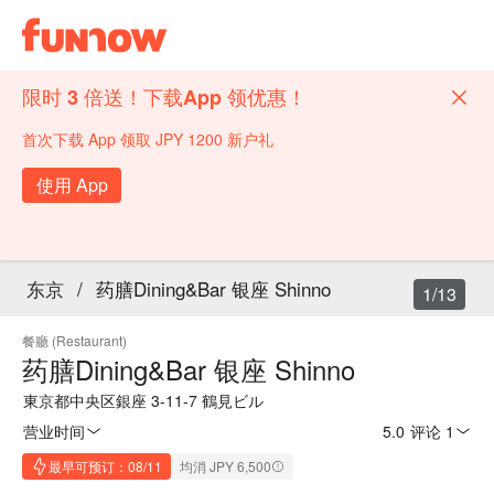
限时 3 倍送！下载App 领优惠！
首次下载 App 领取 JPY 1200 新户礼
使用 App
东京
/
药膳Dining&Bar 银座 Shinno
1/13
餐廳 (Restaurant)
药膳Dining&Bar 银座 Shinno
東京都中央区銀座 3-11-7 鶴見ビル
营业时间
5.0
·
评论 1
最早可预订：08/11
均消 JPY 6,500