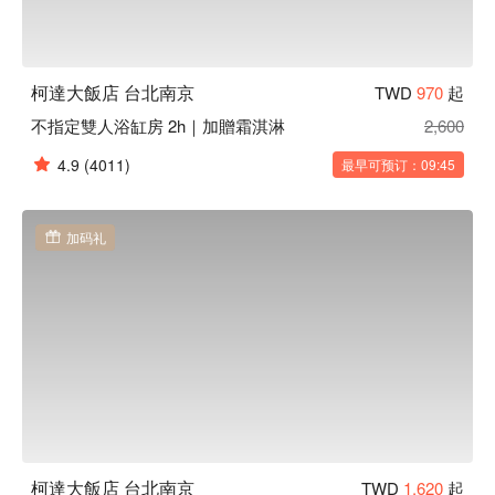
柯達大飯店 台北南京
TWD
970
起
不指定雙人浴缸房 2h｜加贈霜淇淋
2,600
4.9
(4011)
最早可预订：09:45
加码礼
柯達大飯店 台北南京
TWD
1,620
起