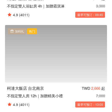
不指定雙人浴缸房 4h｜加贈霜淇淋
3,300
4.9
(4011)
最早可预订：09:45
加码礼
热门
柯達大飯店 台北南京
TWD
2,666
起
不指定雙人房 12h｜加贈精美小禮
7,000
4.9
(4011)
最早可预订：13:00