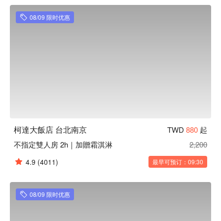
柯達大飯店股份有限公司南京分公司，旅館登記字號：779，
統編：93758964。

08/09 限时优惠
柯達大飯店 台北南京優惠、柯達大飯店 台北南京住宿方案、
柯達大飯店 台北南京休息方案立刻查看⬇︎
柯達大飯店 台北南京
TWD
880
起
不指定雙人房 2h｜加贈霜淇淋
2,200
4.9
(4011)
最早可预订：09:30
08/09 限时优惠