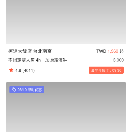
柯達大飯店 台北南京
TWD
1,360
起
不指定雙人房 4h｜加贈霜淇淋
3,000
4.9
(4011)
最早可预订：09:30
08/10 限时优惠