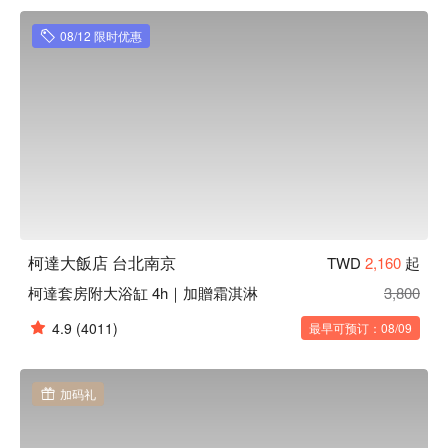
08/12 限时优惠
柯達大飯店 台北南京
TWD
2,160
起
柯達套房附大浴缸 4h｜加贈霜淇淋
3,800
4.9
(4011)
最早可预订：08/09
加码礼