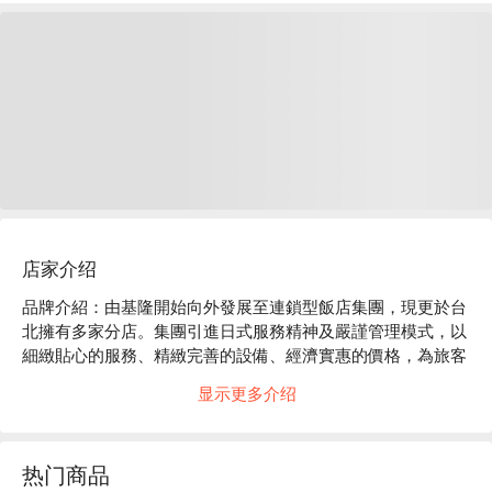
店家介绍
品牌介紹：由基隆開始向外發展至連鎖型飯店集團，現更於台
北擁有多家分店。集團引進日式服務精神及嚴謹管理模式，以
細緻貼心的服務、精緻完善的設備、經濟實惠的價格，為旅客
提供更專業、更貼心、更有溫度的住宿環境。

显示更多介绍
絕佳位置：2023 柯達大飯店台北南京全新開幕，位於台北小
巨蛋與南京復興的絕佳位置，步行至捷運南京復興站僅需9分
鐘，繁華熱鬧的台北小巨蛋、捷運南京復興站商圈也在步行距
热门商品
離內，無論洽公或購物休閒皆享有最優越的交通位置。
