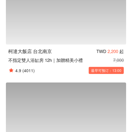
柯達大飯店 台北南京
TWD
2,200
起
不指定雙人浴缸房 12h｜加贈精美小禮
7,000
4.9
(4011)
最早可预订：13:00