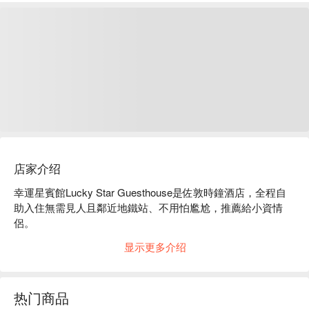
店家介绍
幸運星賓館Lucky Star Guesthouse是佐敦時鐘酒店，全程自
助入住無需見人且鄰近地鐵站、不用怕尷尬，推薦給小資情
侶。

幸運星賓館Lucky Star Guesthouse設備：免費 Wi-Fi，高級寢
显示更多介绍
具，房間提供一次性毛巾 (２條)，即棄床墊，風筒等物品，每
次都會用專業消毒用品清潔房間

幸運星賓館Lucky Star Guesthouse推薦：絕佳位置：位置近
热门商品
佐敦地鐵站
