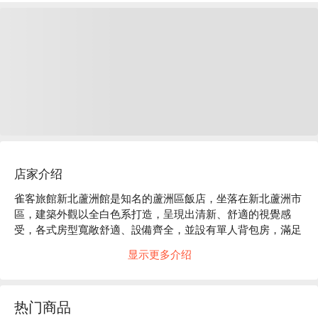
店家介绍
雀客旅館新北蘆洲館是知名的蘆洲區飯店，坐落在新北蘆洲市
區，建築外觀以全白色系打造，呈現出清新、舒適的視覺感
受，各式房型寬敞舒適、設備齊全，並設有單人背包房，滿足
不同族群的住宿需求。館內設有健身房、自助洗衣服務、交誼
显示更多介绍
廳及充電區，提供旅客全方位的服務。距離捷運站步行只要1
分鐘，並且緊鄰徐匯廣場，交通、美食、購物一應俱全，絕佳
的地緣性是觀光旅遊和差旅洽公的最佳選擇！

热门商品
雀客旅館新北蘆洲館：Google 4.2 星
