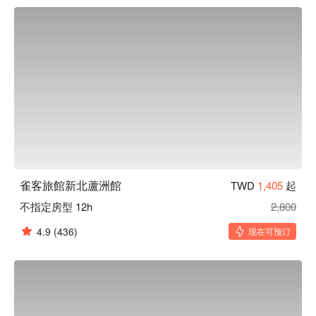
雀客旅館新北蘆洲館推薦：雀客旅館新北蘆洲館位於蘆洲區精
華商務地段，在快節奏的新北市區裡，提供給旅人一個舒適且
便利的休息環境。簡單不繁複的設計為視覺帶來整齊和諧，也
讓空間更開闊明亮。嚴謹的細節處理，讓旅客體驗優質的住宿
服務。

雀客旅館新北蘆洲館優惠、雀客旅館新北蘆洲館住宿方案、雀
客旅館新北蘆洲館休息方案立刻查看⬇︎
雀客旅館新北蘆洲館
TWD
1,405
起
不指定房型 12h
2,800
4.9
(436)
现在可预订