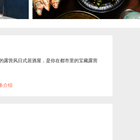
区的露营风日式居酒屋，是你在都市里的宝藏露营
意的营火派对。店里的露营主题布置得超有 
多介绍
的迷你旅行。绝对是和朋友们放松小聚的完美背景
的日式居酒屋经典料理，尤其是火候完美的炭火
hball 或其他经典居酒屋酒饮，一天的疲惫都烟