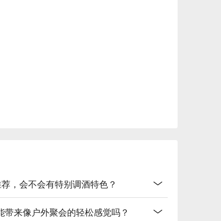
清爽的居酒屋解腻神器。

选择。

远的黄金搭档。

网络热门口碑。（贴心提醒：若包含酒精饮品，请理性饮
较推荐，会不会有特别调酒特色？
能带来像户外聚会的轻松感觉吗？