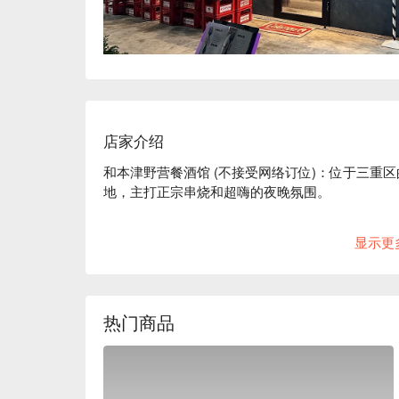
店家介绍
和本津野营餐酒馆 (不接受网络订位)：位于三重
地，主打正宗串烧和超嗨的夜晚氛围。

走进和本津野营餐酒馆，瞬间从城市喧嚣穿越到惬
显示更
feel，氛围轻松又热闹，就像来了一场说走就走
板！

当地人都爱这里的理由很简单：他们家提供超正宗
热门商品
串烧和适合分享的小菜。再配上一杯超赞的日式 Hig
消云散了。

⭐ Google 评分：4.7 / 748 则评论
