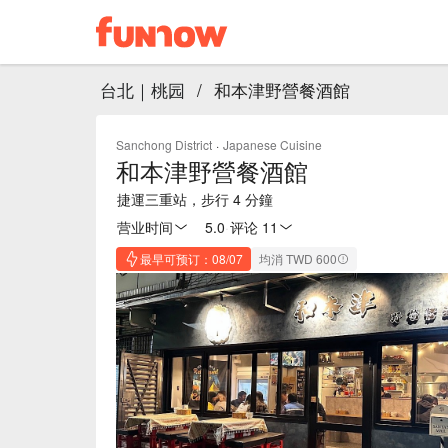
台北｜桃园
/
和本津野營餐酒館
Sanchong District
·
Japanese Cuisine
和本津野營餐酒館
捷運三重站，步行 4 分鐘
营业时间
5.0
·
评论 11
最早可预订：08/07
均消 TWD 600