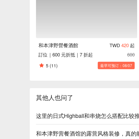
💁🏻 实用信息

人均消费：$400-600 / 人

适合场景：朋友小酌, 团体聚餐, 休闲用餐

小贴士：尽情享受这场都市露营体验吧！

🍽️ 口碑必吃

和本津野營餐酒館
TWD
420
起
訂位｜600 元折抵｜7 折起
600
🥤 招牌饮品

5
(11)
最早可预订：08/07
Japanese Highball (日式Highball) | 经典、
Sake Selection (清酒) | 提供多款地道的日本清酒
Draught Beer (生啤酒) | 冰镇生啤，和烤串是永
其他人也问了
💡 FunNow 懂吃笔记：本推荐由 AI 汇整
酒｜过量饮酒，有害健康）
这里的日式Highball和串烧怎么搭配比
和本津野营餐酒馆的露营风格装修，真的