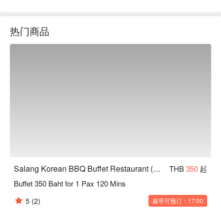
友聚会或情侣约会。

无论是韩式烧烤爱好者或是想尝试新口味的食客，Salang 都
热门商品
是理想选择。

用 FunNow 预订立即享优惠！
Salang Korean BBQ Buffet Restaurant (Phaya Thai)
THB
350
起
Buffet 350 Baht for 1 Pax 120 Mins
5
(2)
最早可预订：17:00