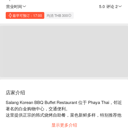
营业时间
5.0
·
评论 2
最早可预订：17:00
均消 THB 300
店家介绍
Salang Korean BBQ Buffet Restaurant 位于 Phaya Thai，邻近
著名的白金购物中心，交通便利。

这里提供正宗的韩式烧烤自助餐，菜色新鲜多样，特别推荐他
们的牛肉和海鲜，搭配自制酱料，让每一口都充满惊喜。

显示更多介绍
店内环境舒适，服务热情，深受食客好评，适合家庭聚餐、朋