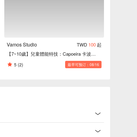
Vamos Studio
TWD
100
起
【7~10歲】兒童體能特技：Capoeira 卡波耶拉 / 巴西戰舞
5
(2)
最早可预订：08/16