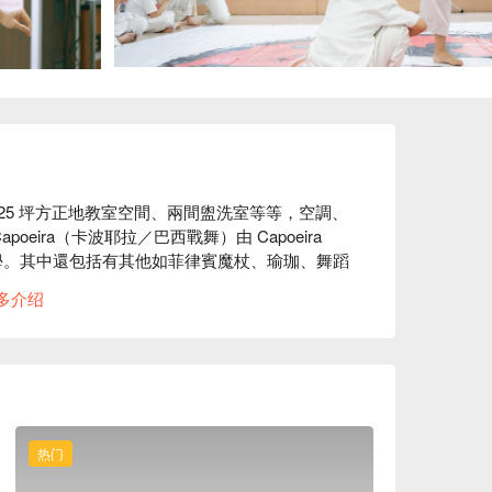
小客廳、25 坪方正地教室空間、兩間盥洗室等等，空調、
ira（卡波耶拉／巴西戰舞）由 Capoeira 
經營與教學。其中還包括有其他如菲律賓魔杖、瑜珈、舞蹈
術、舞蹈的集合園地。
多介绍
热门