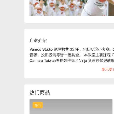
店家介绍
Vamos Studio 總坪數共 35 坪，包括交誼
音響、投影設備等皆一應具全。 本教室主要課程 Capoe
Camara Taiwan團長張惟堯／Ninja 負責
與樂器鼓樂演奏訓練等等...這裡是專業武術、藝
显示更
热门商品
热门