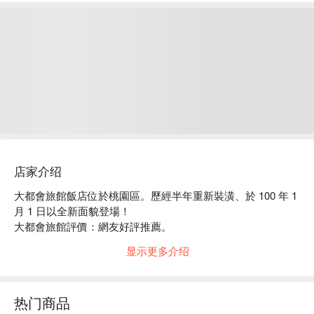
店家介绍
大都會旅館飯店位於桃園區。歷經半年重新裝潢、於 100 年 1 
月 1 日以全新面貌登場！

大都會旅館評價：網友好評推薦。

大都會旅館推薦：入住大都會旅館，讓你輕鬆探索熱門景點和
显示更多介绍
餐飲選。位於桃園市中心、與桃園縣政府、地方法院為鄰、距
桃園火車站約 8 分鐘、臺灣高鐵站約 15 分鐘、桃園國際機場 
20 分鐘；大溪、慈湖只要 20 分鐘車程；開車從 2 號東、西向
热门商品
高速公路桃園交流道下、走大興西路至國際路右轉往前約 500 