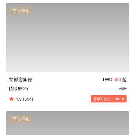
公尺 延壽街左轉既可抵達大都會商旅；交通便利、四通八
達；無論商務洽公、外出旅遊、大都會商旅絕對是您住宿的最
加码礼
佳選擇。

大都會旅館優惠、大都會旅館住宿方案、大都會旅館休息方案
立刻查看⬇︎
大都會旅館
TWD
480
起
精緻房 2h
800
4.9
(354)
最早可预订：08/10
加码礼