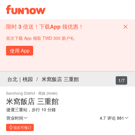
限时 3 倍送！下载App 领优惠！
首次下载 App 领取 TWD 300 新户礼
使用 App
台北｜桃园
/
米窩飯店 三重館
1/7
Sanchong District
·
商旅 (Hotel)
米窩飯店 三重館
捷運三重站，步行 10 分鐘
营业时间
4.7
·
评论 881
现在可预订