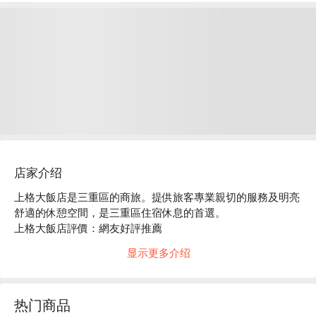
店家介绍
上格大飯店是三重區的商旅。提供旅客專業親切的服務及明亮
舒適的休憩空間，是三重區住宿休息的首選。

上格大飯店評價：網友好評推薦

上格大飯店推薦：位置近捷運三重站，步行 10 分鐘可抵達。
显示更多介绍
鄰近空軍三重一村、先嗇宮、大台北都會公園、重新橋。

上格大飯店優惠、上格大飯店住宿方案、上格大飯店休息方案
立刻查看⬇︎
热门商品