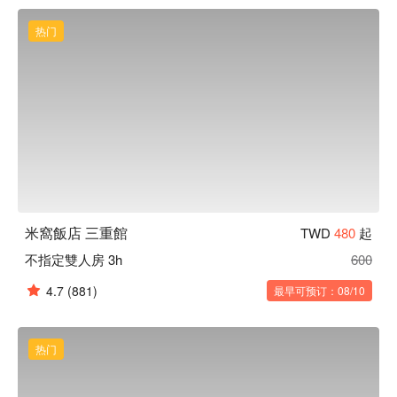
热门
米窩飯店 三重館
TWD
480
起
不指定雙人房 3h
600
4.7
(881)
最早可预订：08/10
热门