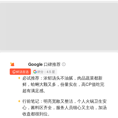
AI 摘要
Google 口碑推荐
鲜汤首选
评分：4.5 星
必试推荐：
浓郁汤头不油腻，肉品蔬菜都新
鲜，蛤蜊大颗又多，份量实在，高CP值吃完
超有满足感。
行前笔记：
明亮宽敞又整洁，个人火锅卫生安
心，酱料区齐全，服务人员细心又主动，加汤
收盘都很到位。