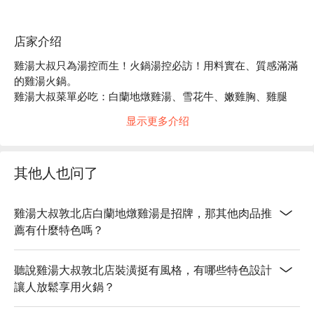
店家介绍
雞湯大叔只為湯控而生！火鍋湯控必訪！用料實在、質感滿滿
的雞湯火鍋。

雞湯大叔菜單必吃：白蘭地燉雞湯、雪花牛、嫩雞胸、雞腿
排、板腱牛

显示更多介绍
雞湯大叔評價：Google 4.5 星超高評價

雞湯大叔推薦：捷運台北小巨蛋站 ，步行 6 分鐘，即可抵
達。

其他人也问了
雞湯大叔訂位、雞湯大叔優惠資訊立刻查看⬇︎
雞湯大叔敦北店白蘭地燉雞湯是招牌，那其他肉品推
薦有什麼特色嗎？
聽說雞湯大叔敦北店裝潢挺有風格，有哪些特色設計
讓人放鬆享用火鍋？