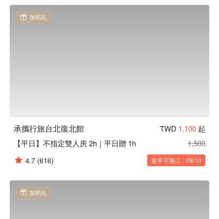
受品尝。
加码礼
承攜行旅台北復北館
TWD
1,100
起
【平日】不指定雙人房 2h｜平日贈 1h
1,500
4.7
(616)
最早可预订：08/10
加码礼