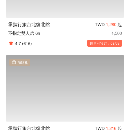
承攜行旅台北復北館
TWD
1,280
起
不指定雙人房 6h
1,500
4.7
(616)
最早可预订：08/09
加码礼
承攜行旅台北復北館
TWD
1,216
起