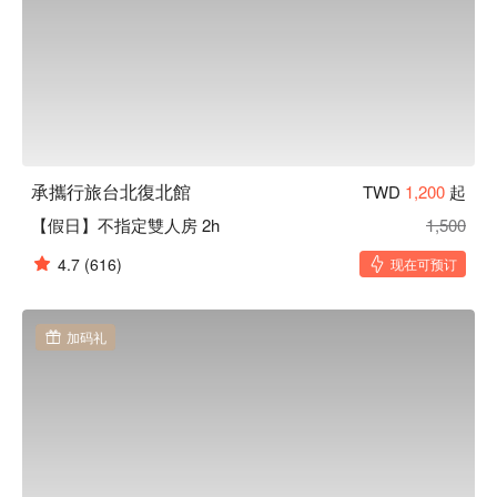
承攜行旅台北復北館
TWD
1,200
起
【假日】不指定雙人房 2h
1,500
4.7
(616)
现在可预订
加码礼