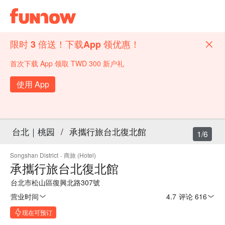
限时 3 倍送！下载App 领优惠！
首次下载 App 领取 TWD 300 新户礼
使用 App
台北｜桃园
/
承攜行旅台北復北館
1/6
Songshan District
·
商旅 (Hotel)
承攜行旅台北復北館
台北市松山區復興北路307號
营业时间
4.7
·
评论 616
现在可预订