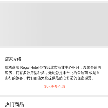
店家介绍
瑞格商旅 Regal Hotel 位在台北市商业中心枢纽，温馨舒适的
客房，拥有多款房型种类，无论您是来台北洽公洽商 或是自
由行的旅客，我们都能为您提供最贴心舒适的住宿感受。 

显示更多介绍
2015 年，我们秉持着提供每位旅客最舒适的住宿硬体品质，
全馆全新装潢，我们以时尚舒适的设计风格，营造出兼顾温馨
与色彩时尚的平衡，让每位莅临旧雨新知都能细细体会我们对
热门商品
于饭店品质上的用心，这一切，期盼您一同来瑞格商旅细细感