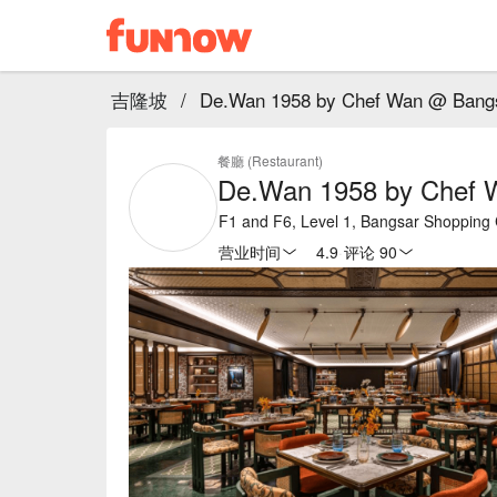
吉隆坡
/
De.Wan 1958 by Chef Wan @ Bangs
餐廳 (Restaurant)
De.Wan 1958 by Chef 
F1 and F6, Level 1, Bangsar Shopping 
营业时间
4.9
·
评论 90