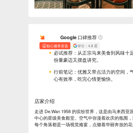
AI 摘要
Google 口碑推荐
贴心服务首选
评分：4.8 星
必试推荐：
从正宗马来美食到风味十足的G
份量豪迈又摆盘讲究。
行前笔记：
优雅又带点活力的空间，
心有效率，吃完心情更愉快。
店家介绍
走进 De.Wan 1958 的缤纷世界，这是由马来西亚国宝
中心的星级美食殿堂。空气中弥漫着欢庆的氛围，
每个角落都是一场视觉飨宴，点缀着华丽奔放的花
奔放的个人魅力。这家备受赞誉的 Bangsar 