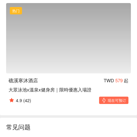
行维护，期间将暂停开放使用。健身房正常开放使用。

造成不便，敬请见谅，感谢您的配合！

热门
如有更改日期，将另通知。
礁溪寒沐酒店
TWD
579
起
大眾泳池x溫泉x健身房｜限時優惠入場證
4.9
(42)
现在可预订
常见问题