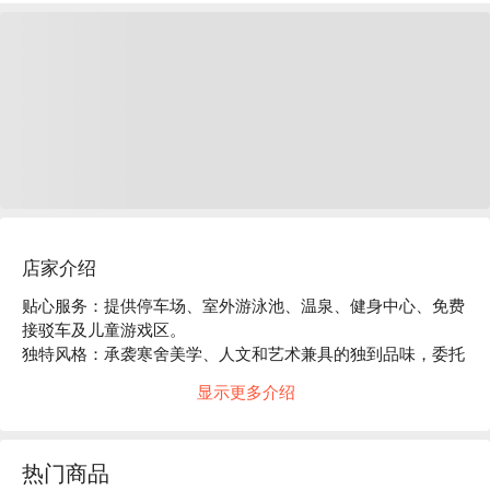
店家介绍
贴心服务：提供停车场、室外游泳池、温泉、健身中心、免费
接驳车及儿童游戏区。

独特风格：承袭寒舍美学、人文和艺术兼具的独到品味，委托
台湾艺术家与全球知名国际酒店设计团队 LTW 合作，将当代
显示更多介绍
艺术策展概念融合在地文化，营造优雅与高品味的度假休闲氛
围。

泳池、滑水道、户外温泉池维护公告：自 7 月 21 日早上 7:00 
热门商品
至 7 月 23 日中午 12:30 泳池、滑水道、户外温泉池将进行例