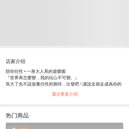
店家介绍
陪你任性 • 一座大人系的遊樂園

『世界再怎麼變，我的玩心不可變。』

長大了也不該放棄任性的期待，出發吧 ! 讓說走就走成為你的
日常成就。

显示更多介绍
行者從來不會滿足於終點，停留也隨心，所以你選擇的冒險總
是比別人特別一點。

热门商品
時而緩慢、時而奔放；以為你深思熟慮，突然又讓人摸不著頭
緒。
