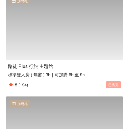
加码礼
這次，就由路徒Plus行旅 主題館來承接你的玩心。

我們將樂園搬進了台北核心，館內時刻上演嘉年華般的瘋狂場
景，驚呼聲隨著透明屋旋轉，樂趣的味道瀰漫全場，聚樂堡壘
讓你我戲玩不停歇。

在這裡，你可以好好感受那些被現實偷走的少時夢，舉辦一場
心靈慶典。

準備好讓路徒Plus行旅團隊引領你了嗎 ?

路徒 Plus 行旅 主題館
從台北車站即可步入這片奇異地

標準雙人房 ( 無窗 ) 3h｜可加購 6h 至 9h
接下來就請放心將你自己交給時間；而我們負責將驚喜交給
你。
5
(194)
已售完
加码礼