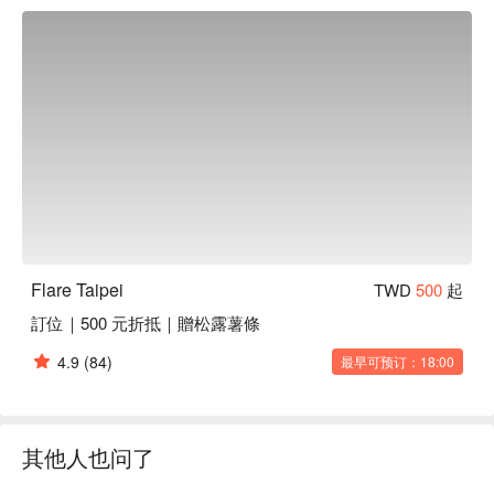
本地人都爱它的理由？主厨 Robert Tsai 精心打造的菜单，巧
妙融合了中西烹饪艺术。从创意酸种面包到色彩缤纷的佛陀
碗，主打健康、注重食材的现代融合料理和亚洲风早午餐，每
一口都是惊喜。饮品也同样出色，从白天的精品咖啡到夜晚的
特调鸡尾酒和无酒精特饮，满足你不同时段的需求。

⭐ Google 评分：4.6 / 907 则评论

💁🏻 实用信息

人均消费：依菜单而定 / 人

适合场景：情侣约会、姐妹早午餐、朋友聚餐、私人派对。

Flare Taipei
TWD
500
起
其他信息：提供包厢预订，夜晚有现场 DJ，可自带酒水（需
訂位｜500 元折抵｜贈松露薯條
付开瓶费）。

4.9
(84)
最早可预订：18:00
🍽️ 口碑必吃

龙眼木烟熏牛胸肉高达起司酸种面包 (Longan-wood Smoked 
Brisket & Gouda Sourdough) | 烟熏风味与浓郁芝士的完美组
合，搭配微酸的酸种面包，口感超赞。

其他人也问了
香酥软壳蟹佛陀碗 (Crispy Soft-Shell Crab Buddha Bowl) | 颜
值与美味并存的健康碗，每一口都吃得到香脆口感。
