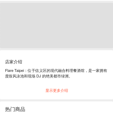
店家介绍
Flare Taipei：位于信义区的现代融合料理餐酒馆，是一家拥有
度假风泳池和现场 DJ 的绝美都市绿洲。

走进 Flare Taipei，仿佛瞬间闯入信义区中心的秘密花园。白
显示更多介绍
天，这里是绿植环绕、自带绝美户外泳池的 chic 咖啡馆，最
适合来一场放松的早午餐。当夜幕降临，氛围切换，这里摇身
一变成为时髦动感的酒廊，伴随着瀑布水景和现场 DJ 的音乐
热门商品
节拍，绝对是城中至 in 至浪漫的打卡地之一。
