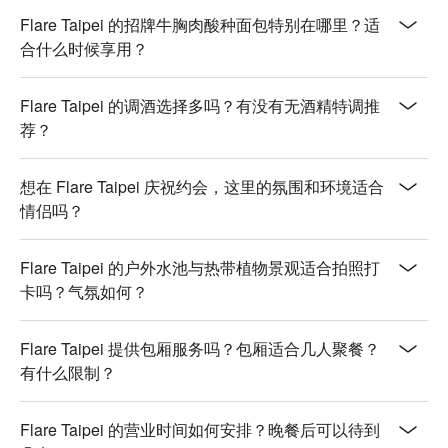
烟熏牛胸肉青酱佛陀碗 (Smoked Brisket Pesto Buddha Bowl) 
Flare Taipei 的招牌牛胸肉酸种面包特别在哪里？适
| 创意融合料理，浓郁的牛胸肉搭配清新的青酱，风味独特。

合什么时候享用？
松露蕈菇温泉蛋辫子面 (Truffle Mushroom & Onsen Egg 
Mafaldine) | 松露香气扑鼻，搭配丝滑的温泉蛋，奢华又治愈
Flare Taipei 的调酒选择多吗？有没有无酒精特调推
的一道意面。

荐？
蜂蜜培根菠菜水波蛋 (Honey Bacon, Spinach & Poached Egg) 
| 经典早午餐的升级版，一丝蜂蜜的甜味让整体风味更有层
次。

想在 Flare Taipei 庆祝约会，这里的氛围和环境适合
情侣吗？
🥤 招牌饮品

Craft Cocktail (精酿鸡尾酒): Queen's Garden | 优雅清爽的招
牌特调，必点！

Flare Taipei 的户外水池与热带植物景观适合拍照打
Mocktail (无酒精鸡尾酒): Ms. Guihua | 不含酒精的精致选择，
卡吗？气氛如何？
带着淡淡的花香。

Specialty Coffee & Tea (精品咖啡与茶) | 优质手冲和精选茶
Flare Taipei 提供包厢服务吗？包厢适合几人聚餐？
饮，最适合悠闲的午后时光。

有什么限制？
💡 FunNow 懂吃笔记：本推荐由 AI 汇整网络热门口碑。（贴
心提醒：若包含酒精饮品，请理性饮酒｜过量饮酒，有害健
Flare Taipei 的营业时间如何安排？晚餐后可以待到
康）