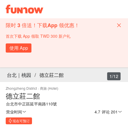
限时 3 倍送！下载App 领优惠！
首次下载 App 领取 TWD 300 新户礼
使用 App
台北｜桃园
/
德立莊二館
1/12
Zhongzheng District
·
商旅 (Hotel)
德立莊二館
台北市中正區延平南路110號
营业时间
4.7
·
评论 201
现在可预订