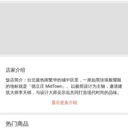
店家介绍
饭店简介：台北最热闹繁华的城中区里，一座如黑珍珠般耀眼
的地标就是「德立庄 MidTown」。以极简设计为主轴，邀请建
筑大师李天铎，与设计大师吴宗岳共同打造现代时尚的品味。

绝佳位置：位于台北西门町，捷运西门站 4 号出口出来即可抵
显示更多介绍
达！过个马路就到西门徒步区，美食娱乐近在咫尺！

贴心服务：提供免费 Wi-Fi、24 小时接待柜台、多语接待人
员、健身房、商务中心、自助洗衣设备等。
热门商品