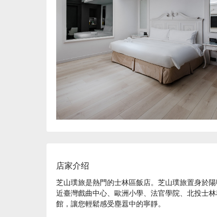
店家介绍
芝山璞旅是熱門的士林區飯店。芝山璞旅置身於陽
近臺灣戲曲中心、歐洲小學、法官學院、北投士林
館，讓您輕鬆感受塵囂中的寧靜。

芝山璞旅評價：Google 4.9 星好評推薦
