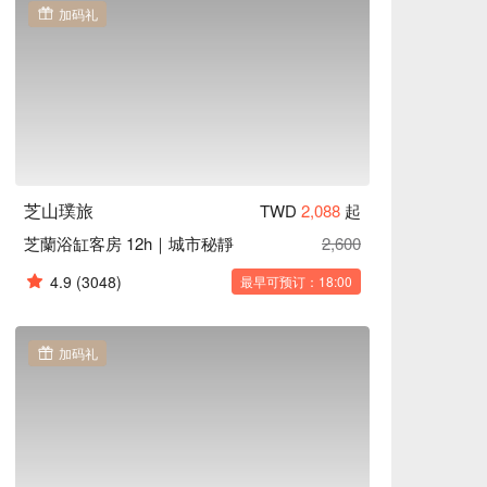
加码礼
芝山璞旅
TWD
2,088
起
芝蘭浴缸客房 12h｜城市秘靜
2,600
4.9
(3048)
最早可预订：18:00
加码礼