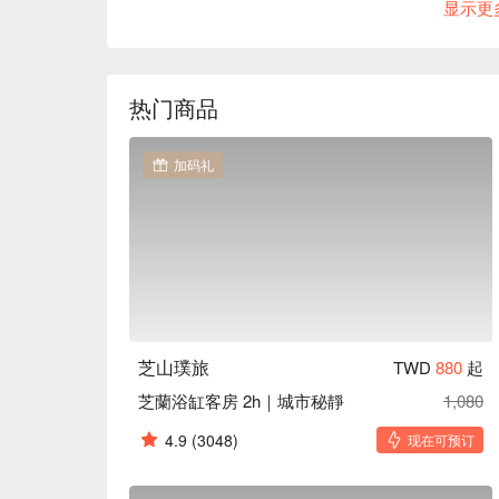
显示更
芝山璞旅推薦：距捷運芝山站約 3 分鐘腳程。

芝山璞旅優惠、芝山璞旅住宿方案、芝山璞旅休息
热门商品
加码礼
芝山璞旅
TWD
880
起
芝蘭浴缸客房 2h｜城市秘靜
1,080
4.9
(3048)
现在可预订