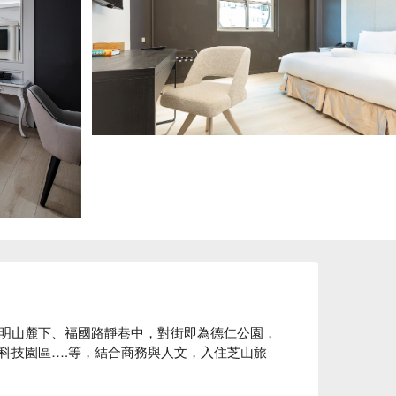
明山麓下、福國路靜巷中，對街即為德仁公園，
科技園區….等，結合商務與人文，入住芝山旅