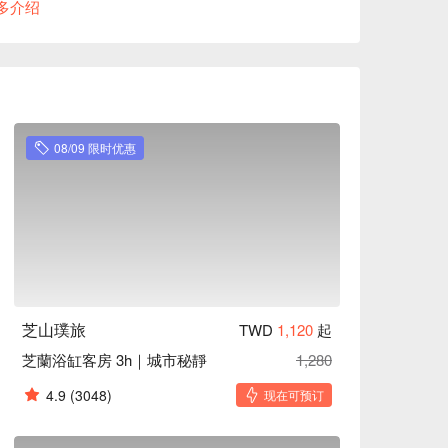
多介绍
方案立刻查看⬇︎
08/09 限时优惠
芝山璞旅
TWD
1,120
起
芝蘭浴缸客房 3h｜城市秘靜
1,280
4.9
(3048)
现在可预订