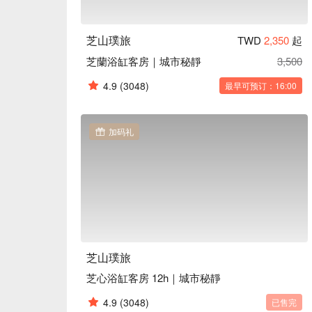
芝山璞旅
TWD
2,350
起
芝蘭浴缸客房｜城市秘靜
3,500
4.9
(3048)
最早可预订：16:00
加码礼
芝山璞旅
芝心浴缸客房 12h｜城市秘靜
4.9
(3048)
已售完