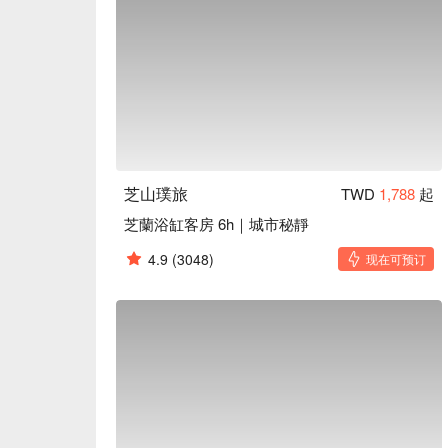
芝山璞旅
TWD
1,788
起
芝蘭浴缸客房 6h｜城市秘靜
4.9
(3048)
现在可预订