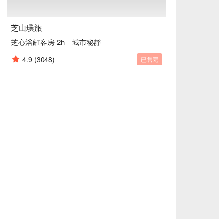
芝山璞旅
芝心浴缸客房 2h｜城市秘靜
4.9
(3048)
已售完