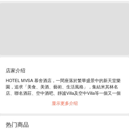
店家介绍
HOTEL MVSA 慕舍酒店，一間座落於繁華盛景中的新天堂樂
園，追求「美食、美酒、藝術、生活風格」，集結米其林名
店、聯名酒莊、空中酒吧、靜謐Villa及空中Villa等一個又一個
的驚喜。 

显示更多介绍
引進西班牙米其林二星餐廳 Molino de Urdániz 渥達尼斯磨
坊，獨步台灣的當代西班牙料理，於 2020-2022 連續三年獲得
米其林一星，並於 2023 年獲得米其林二星殊榮。

热门商品
 38 間房，每一層樓以一間合作酒莊命名，每層樓皆提供 24 小