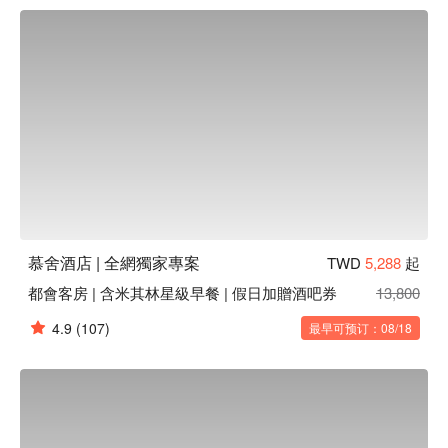
時開放的專屬酒吧，來自世界各國的零食、小點與樓層聯名酒
莊的酒水服務，Wine O’clock 每日 17:00 - 18:00 免費獨享專
屬樓層的限量聯名酒莊酩酒。 與慕舍酒店聯名的七個酒莊，
各個都享譽國際且大有來頭，酒店的每個樓層並各以七大酒莊
命名。

酒莊介紹：1 樓美國 Kanpai 酒莊 - 請來天才釀酒師 Steve 
Matthiasson 通力合作，成為快速竄起的酒界新秀。2 樓德國
S.A. Prum 酒莊-德國母親河摩澤爾河畔的超級精品雷司令酒
莊。3 樓義大利 Manfredi 酒莊 - 義大利酒王區中獲獎無數。5 
樓智利 Garcés Silva 酒莊–多次招待世界各國元首的智利總統
府專用酒莊。6 樓日本君萬代酒莊 - 受明治天皇喜愛而獲賜
「君萬代(kimibandai)」之名並沿用至今。 7 樓德國Peter 
慕舍酒店 | 全網獨家專案
TWD
5,288
起
Mertes 酒莊-德國最大酒莊帝國日產量百萬瓶。8 樓西班牙 
都會客房 | 含米其林星級早餐 | 假日加贈酒吧券
13,800
Gromona酒莊 - 2017 年世界氣泡酒冠軍而且連年得獎。
4.9
(107)
最早可预订：08/18