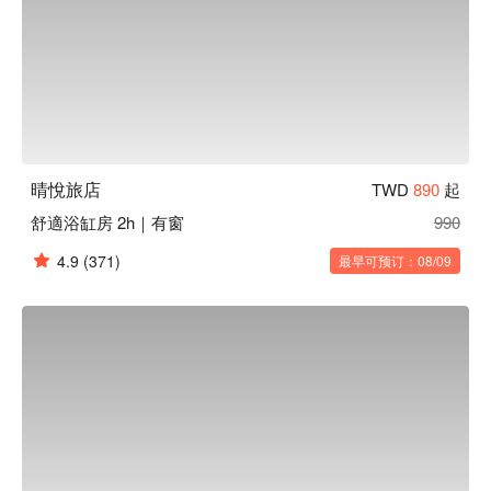
晴悅旅店
TWD
890
起
舒適浴缸房 2h｜有窗
990
4.9
(371)
最早可预订：08/09