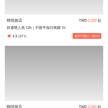
晴悅旅店
TWD
2,200
起
舒適雙人房 12h｜不限平假日再贈 1h
4.9
(371)
最早可预订：08/09
晴悅旅店
TWD
2,000
起