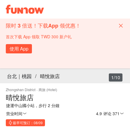
限时 3 倍送！下载App 领优惠！
首次下载 App 领取 TWD 300 新户礼
使用 App
台北｜桃园
/
晴悅旅店
1/10
Zhongshan District
·
商旅 (Hotel)
晴悅旅店
捷運中山國小站，步行 2 分鐘
营业时间
4.9
·
评论 371
最早可预订：08/09