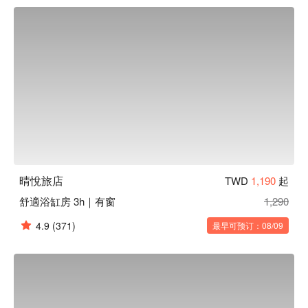
晴悅旅店
TWD
1,190
起
舒適浴缸房 3h｜有窗
1,290
4.9
(371)
最早可预订：08/09