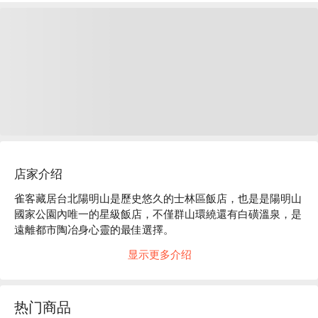
店家介绍
雀客藏居台北陽明山是歷史悠久的士林區飯店，也是是陽明山
國家公園內唯一的星級飯店，不僅群山環繞還有白磺溫泉，是
遠離都市陶冶身心靈的最佳選擇。

雀客藏居台北陽明山：Google 4 星

显示更多介绍
雀客藏居台北陽明山推薦：距公車中國大飯店站步行 1 分鐘，
鄰近白雲瀑布。館內大廳擁有大片落地窗，室外也有小庭院和
露天咖啡廳，客房以日式典雅風設計，不僅能泡湯放鬆身心
热门商品
靈，還能遠眺紗帽山的自然美景。
