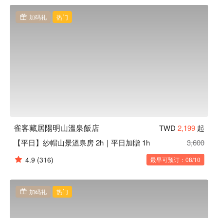
雀客藏居台北陽明山優惠、雀客藏居台北陽明山住宿方案、雀
客藏居台北陽明山休息方案立刻查看⬇︎
加码礼
热门
雀客藏居陽明山溫泉飯店
TWD
2,199
起
【平日】紗帽山景溫泉房 2h｜平日加贈 1h
3,600
4.9
(316)
最早可预订：08/10
加码礼
热门