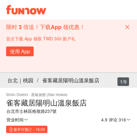
限时 3 倍送！下载App 领优惠！
首次下载 App 领取 TWD 300 新户礼
使用 App
台北｜桃园
/
雀客藏居陽明山溫泉飯店
1/9
Shilin District
·
星級旅館 (Star Hotels)
雀客藏居陽明山溫泉飯店
台北市士林區格致路237號
营业时间
4.9
·
评论 316
最早可预订：16:00