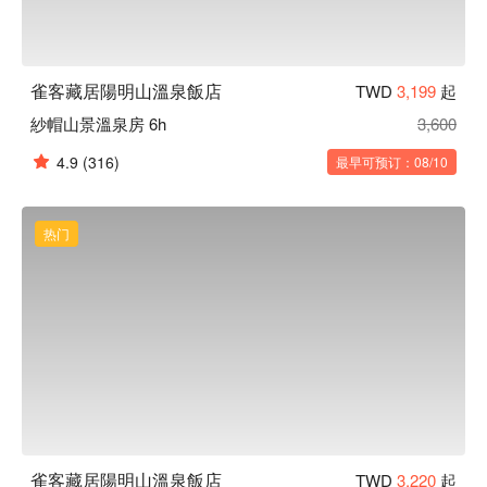
雀客藏居陽明山溫泉飯店
TWD
3,199
起
紗帽山景溫泉房 6h
3,600
4.9
(316)
最早可预订：08/10
热门
雀客藏居陽明山溫泉飯店
TWD
3,220
起