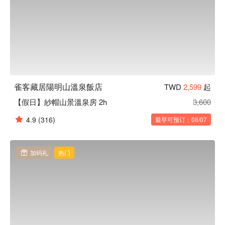
雀客藏居陽明山溫泉飯店
TWD
2,599
起
【假日】紗帽山景溫泉房 2h
3,600
4.9
(316)
最早可预订：08/07
加码礼
热门