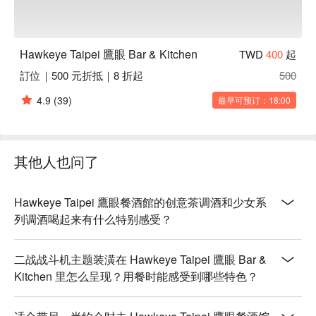
人均消费：视菜单而定 / 人

适合场景: 朋友聚餐 & 私人派对

贴心提示：店内设有包厢，可供预订。

Hawkeye Taipei 鷹眼 Bar & Kitchen
TWD
400
起
訂位｜500 元折抵｜8 折起
500
🍽️ 口碑必吃

蓝纹起司培根蛋黄意大利面 | 奶油般丝滑的口感，加上蓝纹芝
4.9
(39)
最早可预订：18:00
士的独特风味，是经典培根蛋黄面的升级版，好吃到上瘾！

蒜香白酒蛤蜊意大利面 | 永不出错的经典款，充满了新鲜的蒜
香和酒香。

炸鸡翅/鸡小腿 | 外酥里嫩，汁水超多，配任何酒都超搭。

其他人也问了
培根鸡肉炒饭 | 终极暖心料理，每一口都是满满的咸香美味。

三杯辣鸡丁 | 让人无法抗拒的台式风味，超级下饭！

Hawkeye Taipei 鷹眼餐酒館的创意茶调酒和少女系
🥤 招牌饮品

列调酒喝起来有什么特别感受？
飞机主题特调 | 灵感来自航空史的独家招牌，又酷又好喝。

鹰眼台北特调茶 | 传说中必点的招牌含酒精茶饮，错过会后
二战战斗机主题装潢在 Hawkeye Taipei 鷹眼 Bar &
悔！

Kitchen 里怎么呈现？用餐时能感受到哪些特色？
女孩系列特调 | 充满趣味和创意的特调系列，为姐妹们的微醺
之夜量身打造。
