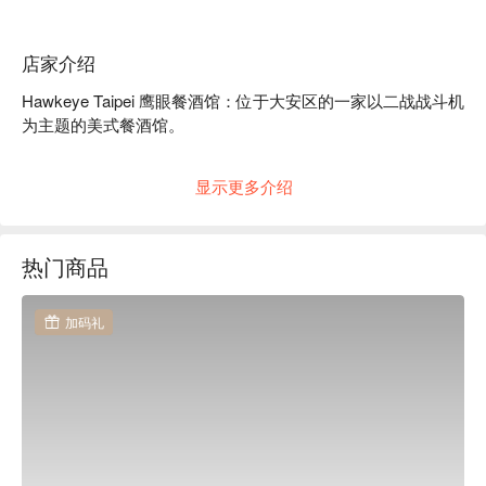
店家介绍
Hawkeye Taipei 鹰眼餐酒馆：位于大安区的一家以二战战斗机
为主题的美式餐酒馆。

一踏进 Hawkeye Taipei，就像准备起飞一样！这里不只是一家
显示更多介绍
餐酒馆，超酷的二战战斗机主题装修让你仿佛身临其境。整个
氛围活泼又时髦，非常适合和朋友们来放松。店里还有飞镖可
以玩，绝对是城中潮人聚会的首选地！

热门商品
本地人都爱来的原因很简单：这里是“美食+美酒”的完美组
合！从超赞的意面、吃到爽的烤肉，到各种下酒小食，甚至还
加码礼
有台式三杯辣鸡丁，经典美式料理中融入了意式风味，每一道
都好吃到不行！再配上一杯选择超多的精酿啤酒，或是招牌的
飞机主题特调，简直完美。

⭐ Google 评分：4.8 / 133 则评论

💁🏻 实用信息
