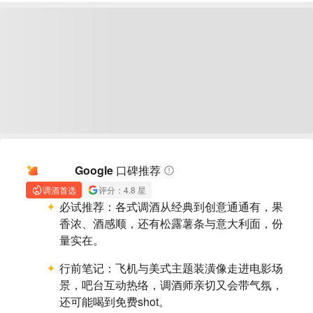
AI 摘要
Google 口碑推荐
调酒首选
评分：4.8 星
必试推荐：
各式调酒从经典到创意通通有，果
香浓、酒感顺，还有松露薯条与意大利面，份
量实在。
行前笔记：
飞机与美式主题装潢像走进电影场
景，吧台互动热络，调酒师亲切又会带气氛，
还可能喝到免费shot。