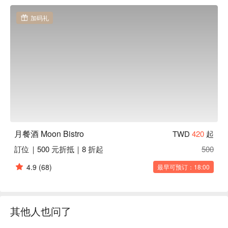
当地人超爱这里的原因？菜单是意式料理和亚洲风味的创意混
加码礼
搭——想想寿喜烧炖饭旁边摆着香辣大虾面，简直是味蕾的惊
喜派对！但真正的明星是酒单！这里的创意特调堪称一绝，从
风味独特的金汤力、新鲜果味长岛冰茶，到颜值与口感并存的
招牌特调，每一杯都让人惊艳。

⭐ Google 评分：4.9 / 2041 则评论

💁🏻 实用信息

人均消费：视菜单而定 / 人

适合场景: 情侣约会、朋友庆祝、下班小酌

月餐酒 Moon Bistro
TWD
420
起
店家资讯：可承办私人派对与包场活动。

訂位｜500 元折抵｜8 折起
500
🍽️ 口碑必吃

4.9
(68)
最早可预订：18:00
招牌墨汁炸鸡 (Signature Squid Ink Fried Chicken) | 黑到发
亮，脆到掉渣，进店必点的经典款！

意式乡村肉酱千层面 (Italian Countryside Minced Meat 
Lasagna) | 浓郁芝士包裹着咸香肉酱，每一口都是大写的满
其他人也问了
足。

香辣清炒大虾面 (Spicy Stir-fried Shrimp Noodles) | 劲辣蒜香