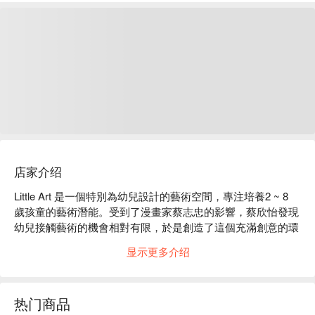
店家介绍
Little Art 是一個特別為幼兒設計的藝術空間，專注培養2 ~ 8 
歲孩童的藝術潛能。受到了漫畫家蔡志忠的影響，蔡欣怡發現
幼兒接觸藝術的機會相對有限，於是創造了這個充滿創意的環
境，讓孩子們可以在畫廊裡自由作畫。

显示更多介绍
在這裡，幼兒可以參加塗鴉、泥土、花藝和料理等藝術課
程，，通過自然引導的學習方式，從中培養出真實純真的想像
力與表現力，進而啟發他們的內在美感。Little Art 也會定期舉
热门商品
辦卡漫題材的藝術展覽，讓藝術更深入地融入親子生活中。
