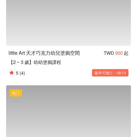
little Art 天才巧克力幼兒塗鴉空間
TWD
950
起
【2 ~ 3 歲】幼幼塗鴉課程
5
(4)
最早可预订：08/13
热门