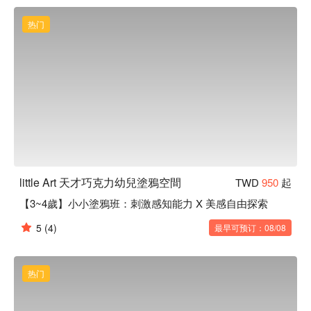
除了針對幼兒的藝術活動，Little Art 還設立了成人藝術學習空
間 Canvas，提供一個優雅精緻的環境，讓現代人也能享受創
热门
作的樂趣。在專業且親切的老師指導下，參加者可以在一個下
午創作出屬於自己的藝術作品，還可以邀請朋友共同參加，享
受快樂而色彩繽紛的畫畫約會！
little Art 天才巧克力幼兒塗鴉空間
TWD
950
起
【3~4歲】小小塗鴉班：刺激感知能力 X 美感自由探索
5
(4)
最早可预订：08/08
热门