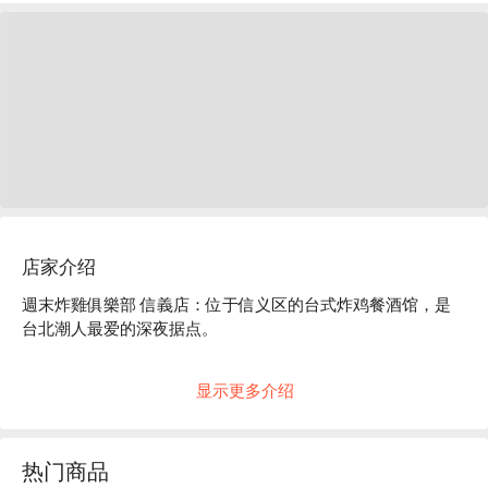
店家介绍
週末炸雞俱樂部 信義店：位于信义区的台式炸鸡餐酒馆，是
台北潮人最爱的深夜据点。

一走进週末炸雞俱樂部，就能感受到那种热闹又时髦的氛围。
显示更多介绍
这里不只是一家餐厅，更是一个潮流聚集地。充满活力的现代
空间，融合了潮流设计和怀旧的台湾元素，打造出一种既时尚
又亲切的独特风格。难怪它会成为媒体宠儿，被《美丽佳
热门商品
人》、《VERSE》等顶尖杂志争相报道，评为台北必访的热