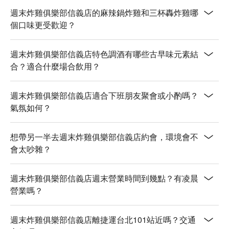
週末轟炸雞2P | 外皮酥脆，肉质多汁，满足你对经典炸鸡的所
週末炸雞俱樂部信義店的麻辣鍋炸雞和三杯轟炸雞哪
有想象。

個口味更受歡迎？
週末轟炸雞4P | 同样是完美出品，但分量更多，适合分享（当
然也可以独享！）。

週末炸雞俱樂部信義店特色調酒有哪些古早味元素結
三杯轟炸雞 | 灵感源自台湾标志性美食三杯鸡，咸香浓郁，风
合？適合什麼場合飲用？
味独特。

🥤 招牌饮品

週末炸雞俱樂部信義店適合下班朋友聚會或小酌嗎？
週末紅茶冰 | 台湾人最爱的古早味红茶冰，专为成年人打造的
氣氛如何？
微醺版本。

花生牛奶 | 口感丝滑，花生风味浓郁，精致又好喝，绝对是必
点款。

想帶另一半去週末炸雞俱樂部信義店約會，環境會不
珍珠奶茶BOBA | 你最爱的珍珠奶茶，加入了给大人的“猛
會太吵雜？
料”，快乐加倍！

週末炸雞俱樂部信義店週末營業時間到幾點？有凌晨
💡 FunNow 懂吃笔记：本推荐由 AI 汇整网络热门口碑。（贴
營業嗎？
心提醒：若包含酒精饮品，请理性饮酒｜过量饮酒，有害健
康）
週末炸雞俱樂部信義店離捷運台北101站近嗎？交通