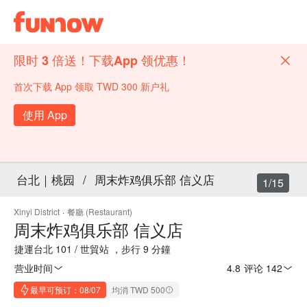
限时 3 倍送！下载App 领优惠！
首次下载 App 领取 TWD 300 新户礼
使用 App
台北｜桃园
/
周末炸鸡俱乐部 信义店
1/15
Xinyi District
·
餐廳 (Restaurant)
周末炸鸡俱乐部 信义店
捷運台北 101 / 世貿站 ，步行 9 分鐘
营业时间
4.8
·
评论 142
最早可预订：08/07
均消 TWD 500