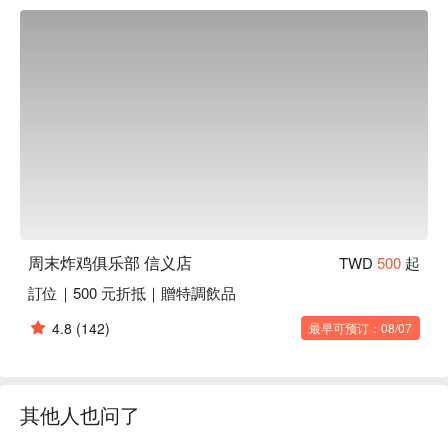
门地标。

懂吃的老饕都爱这里，原因很简单：这可不是普通的炸鸡店。
他们将台式炸鸡提升到了全新境界，融入传统风味和热炒技
术，每一口都是满满的怀旧美味。而最绝的是它的搭配——顶
级的炸鸡配上由一流调酒师精心创作的现代鸡尾酒，甚至用古
早味红茶和传统花生汤作为基底，创意满分！

⭐ Google 评分：4.3 / 2035 则评论

💁🏻 实用信息

人均消费：NT$ 400 - 800 / 人

周末炸鸡俱乐部 信义店
TWD
500
起
适合场景：朋友聚会、解馋小聚

訂位｜500 元折抵｜贈特調飲品
小贴士：来这里就是为了享受超赞的美食、特调和嗨翻天的氛
围！

4.8
(142)
最早可预订：08/07
🍽️ 口碑必吃

超人氣麻辣鍋炸雞 | 火辣带劲的麻香口感，完美复刻了麻辣锅
的精髓。

其他人也问了
週末鹽酥雞 | 台湾经典街头小吃的终极升级版，味道更上一层
楼。
