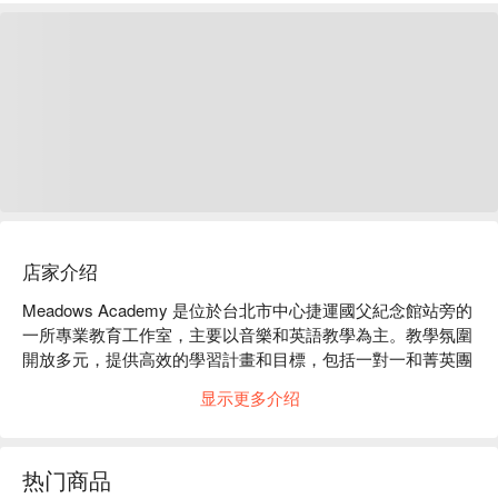
店家介绍
Meadows Academy 是位於台北市中心捷運國父紀念館站旁的
一所專業教育工作室，主要以音樂和英語教學為主。教學氛圍
開放多元，提供高效的學習計畫和目標，包括一對一和菁英團
體課程。舒適的教學空間和培養熱情的學習態度，使各年齡層
显示更多介绍
的學生，從幼兒到成人以及樂活退休族都能在這裡獲得自信和
肯定！
热门商品