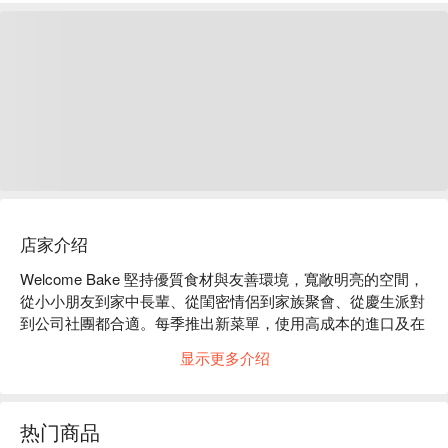
店家介绍
Welcome Bake 堅持優質食材與友善環境，寬敞明亮的空間，
從小小朋友到家中長輩、從閨密情侶到家族聚會、從慶生派對
到公司社團都合適。每季推出新菜單，使用高成本的進口及在
地食材，從原料開始就優質，所以每份成品都美味，不使用市
显示更多介绍
售的半成品，盡可能讓客人從最原始的食材開始動手，在食安
問題層出不窮的現在，讓人玩得開心、吃得安心。開幕迄今受
到眾多客人支持照顧，也有知名公眾人物在店裡辦見面會及網
热门商品
路新聞直播。