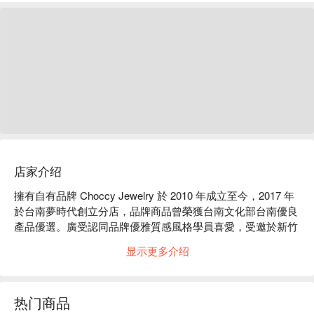
店家介绍
擁有自有品牌 Choccy Jewelry 於 2010 年成立至今，2017 年
於台南夢時代創立分店，品牌商品曾榮獲台南文化部台南優良
產品優選。廣受認同品牌優雅質感風格學員喜愛，受邀於新竹
園區授課教學， 是現在高壓環境中，一種心靈紓壓又有成就
显示更多介绍
感的體驗選擇。2016 年我們將質感工藝與詩意的設計與服
務，透過 Choccy Metal 敲敲金工實體店傳遞更多手作溫度， 
為一個結合「手工產品販售」及「手作飾品體驗教學」的優雅
热门商品
環境。
