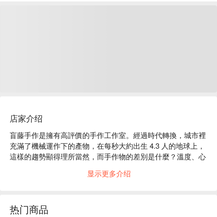
店家介绍
盲藤手作是擁有高評價的手作工作室。經過時代轉換，城市裡
充滿了機械運作下的產物，在每秒大約出生 4.3 人的地球上，
這樣的趨勢顯得理所當然，而手作物的差別是什麼？溫度、心
意、人與人之間的傳遞、選材上那一絲柔軟的情感、甚至是記
显示更多介绍
憶中媽媽的掌心，對盲藤手作來說作品是為了親近人及能照顧
他人而存在， 讓好事好物在一起，能在對時間溫暖需要的
人，並帶來一個人率性自在、兩個人情比金堅、一家人溫馨可
热门商品
愛，這是我想像中的配戴畫面。
