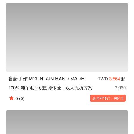
盲藤手作體驗內容：手織圍脖、毛帽

盲藤手作評價：網友好評推薦

盲藤手作推薦：交通便利，捷運中山國小站步行 2 分鐘即可抵
達。

盲藤手作預約、盲藤手作價格立刻查看⬇︎
盲藤手作 MOUNTAIN HAND MADE
TWD
3,564
起
100% 纯羊毛手织围脖体验｜双人九折方案
3,960
5
(5)
最早可预订：08/11