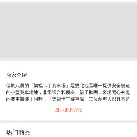
店家介绍
位於八里的「樂福卡丁賽車場」是雙北地區唯一提供安全競速
的小型賽車場地，非常適合和朋友、親子揪團，來場開心有趣
的賽車競賽！同時，「樂福卡丁賽車場」三位創辦人都具有超
過 10 的賽車相關經驗，因此，安全和專業方面，「樂福卡丁
显示更多介绍
賽車場」是相當注重的喔。「樂福卡丁賽車場」提供的服務包
括：小型賽車體驗、團體活動包場、小型賽車賽事舉辦、初階
及進階賽車教學、卡丁車及賽車人身部品販售、簡易餐飲等
热门商品
等。想體驗賽車的飆速快感嗎？來「樂福卡丁賽車場」就對