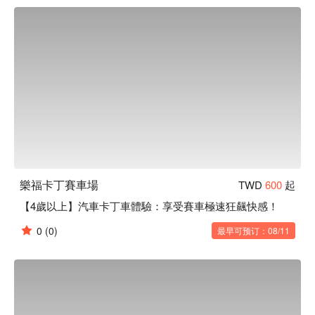
了！
樂福卡丁賽車場
TWD
600
起
【4歲以上】汽車卡丁車體驗：享受賽車極速狂飆快感！
0
(0)
最早可预订：08/11