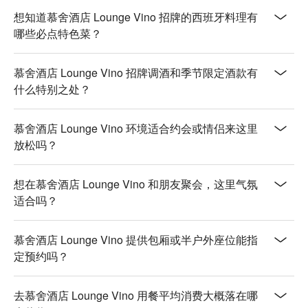
松露薯条 (Truffle Fries) | 香气扑鼻，口感酥脆，完全停不下
想知道慕舍酒店 Lounge Vino 招牌的西班牙料理有
来！

哪些必点特色菜？
🥤 招牌饮品

慕舍酒店 Lounge Vino 招牌调酒和季节限定酒款有
Exclusive Wines (独家精选葡萄酒) | 来自七家国际合作酒庄的
什么特别之处？
精选酒款。

Oolong Ruby Breeze (乌龙红宝石微风) | 招牌特调，带有清爽
的茶香风味。

慕舍酒店 Lounge Vino 环境适合约会或情侣来这里
Jasmin Fizz (茉莉气泡) | 充满花香的气泡饮品，与高空酒吧的
放松吗？
氛围完美融合。

💡 FunNow 懂吃笔记：本推荐由 AI 汇整网络热门口碑。（贴
想在慕舍酒店 Lounge Vino 和朋友聚会，这里气氛
心提醒：若包含酒精饮品，请理性饮酒｜过量饮酒，有害健
适合吗？
康）
慕舍酒店 Lounge Vino 提供包厢或半户外座位能指
定预约吗？
去慕舍酒店 Lounge Vino 用餐平均消费大概落在哪