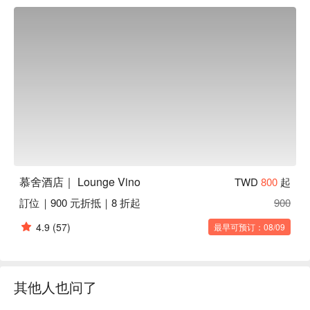
懂行的本地人都爱这里，原因很简单：高品质的美酒和地道的
西班牙风味小食。Lounge Vino 与七家国际酒庄合作，酒单独
家又惊艳。想来杯鸡尾酒？专业调酒师为你现场调制经典款或
像“Oolong Ruby Breeze”这样的创意招牌。菜单上的西班牙和
欧陆佐酒小食，从浓郁的炖菜到松露薯条，都非常适合搭配美
酒。

⭐ Google 评分：4.5 / 592 则评论

💁🏻 实用信息

人均消费：US$137 / 人

适合场景：浪漫约会、朋友聚会

慕舍酒店｜ Lounge Vino
TWD
800
起
友情提示：提供免费 Wi-Fi。

訂位｜900 元折抵｜8 折起
900
🍽️ 口碑必吃

4.9
(57)
最早可预订：08/09
西班牙传统炖牛尾 (Traditional Spanish Oxtail Stew) | 经典的浓
郁炖菜，肉质软烂到脱骨。

巴斯克田园炖鸡 (Basque Chicken Stew) | 充满田园风情的欧
式暖心菜，份量十足。

其他人也问了
墨西哥辣味肉酱脆片 (Nachos with Spicy Meat Sauce) | 聚会
分享必点！风味十足，好吃到停不下来。
