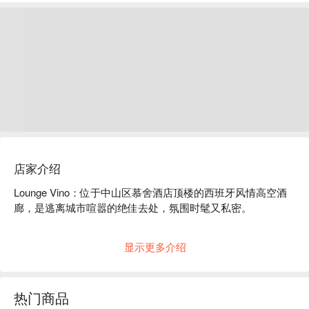
店家介绍
Lounge Vino：位于中山区慕舍酒店顶楼的西班牙风情高空酒
廊，是逃离城市喧嚣的绝佳去处，氛围时髦又私密。

走进 Lounge Vino，这家现代又私密的酒廊坐落于台北繁华的
显示更多介绍
中山区 8 楼高空。这里是城市中一片宁静放松的绿洲，结合了
舒适的室内吧台和宽敞的半户外露台，为你的浪漫之夜或慵懒
小聚打造了一个完美的私密空间。

热门商品