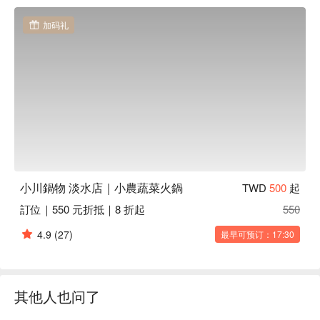
則進一步豐富了整體氛圍，讓每一個細節都充滿驚喜與期待。

加码礼
🤩 玩樂情報

人均消費：均消 TWD 700

適合情境：一人獨享、多人聚餐、日常餐廳、家庭聚餐、朋友
聚餐、午餐、晚餐

貼心服務：親子友善、寵物友善、素食友善

🍳 主廚推薦

【黃金湯】湯頭濃郁，口感滑順

【土手鍋】味道深厚，豆腐吸滿鮮味

【鮭狩鍋】鮭魚鮮甜，湯底豐富

小川鍋物 淡水店｜小農蔬菜火鍋
TWD
500
起
【小川十二節氣菜盤】新鮮時蔬，色彩繽紛

訂位｜550 元折抵｜8 折起
550
【極黑武士梅花豚】肉質嫩滑，豬香濃郁

4.9
(27)
最早可预订：17:30
🍽️ 口碑必點

【本地黑毛豬】肉質鮮甜，脂肪分布均勻

【伊比利松阪豬】風味獨特，入口即化

【日本和牛】油花細緻，入口即溶

其他人也问了
【海鮮盛合】海味鮮美，口感豐富

【小川自慢招牌原湯】湯頭清澈，天然鮮甜
