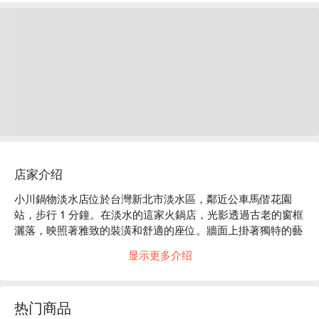
店家介绍
小川鍋物淡水店位於台灣新北市淡水區，鄰近公車馬偕花園
站，步行 1 分鐘。在淡水的這家火鍋店，光影透過古老的窗框
灑落，映照著雅致的裝潢和舒適的座位。牆面上掛著獨特的藝
術品，伴隨著低語的聊天聲，營造出一種恬靜而又充滿生活氣
显示更多介绍
息的氛圍，讓人彷彿置身於一場微醺的夢境之中。

在這樣的環境中，黃金湯和小川十二節氣菜盤成為完美的催化
热门商品
劑，提升了這裡的聚會或用餐體驗。極黑武士梅花豚與鮭狩鍋