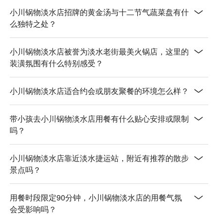
小川锅物淡水店招牌的黄金汤与十二节气蔬菜盘有什
🥤 特色飲品

么独特之处？
【小川鮮奶茶】奶香濃郁，滑順柔和

【凍檸茶】清新檸香，冰涼爽口

小川锅物淡水店被誉为淡水老街最美火锅店，这里的
【凍齡茶】甘甜芳香，沁人心脾

装潢氛围有什么特别感受？
【香草茶】香草馥郁，溫暖舒適

💡 未成年請勿飲酒；禁止酒駕
小川锅物淡水店适合约会或朋友聚餐的环境怎么样？
带小孩去小川锅物淡水店用餐有什么贴心安排或限制
吗？
小川锅物淡水店靠近淡水捷运站，附近有推荐的散步
景点吗？
用餐时段限定90分钟，小川锅物淡水店的用餐气氛
会受影响吗？