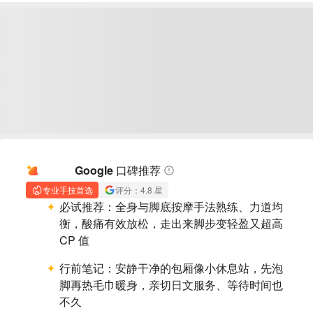
AI 摘要
Google 口碑推荐
专业手技首选
评分：4.8 星
必试推荐：
全身与脚底按摩手法熟练、力道均
衡，酸痛有效放松，走出来脚步变轻盈又超高
CP 值
行前笔记：
安静干净的包厢像小休息站，先泡
脚再热毛巾暖身，亲切日文服务、等待时间也
不久