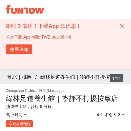
限时 3 倍送！下载App 领优惠！
首次下载 App 领取 TWD 300 新户礼
使用 App
台北｜桃园
/
綠林足道養生館｜寧靜不打擾按摩店
1/11
Zhongshan District
·
按摩 (Massage)
綠林足道養生館｜寧靜不打擾按摩店
捷運中山站，步行 8 分鐘
营业时间
4.9
·
评论 618
现在可预订