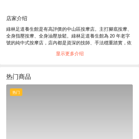
店家介绍
綠林足道養生館是有高評價的中山區按摩店。主打腳底按摩、
全身指壓按摩、全身油壓放鬆。綠林足道養生館為 20 年老字
號的純中式按摩店，店內都是資深的技師、手法穩重踏實，依
照客人今天身體不適的地方提供最客製化的服務，迅速恢復疲
显示更多介绍
勞。 

綠林足道養生館評價：Google 4.6 星、平台 4.9 星好評

綠林足道養生館店內資深的技師能針對您疲勞的問題提供完整
热门商品
的建議，並以最適合您的手法讓您好好放鬆。

綠林足道養生館預約、綠林足道養生館價格、綠林足道養生館
優惠立刻查看⬇︎
热门