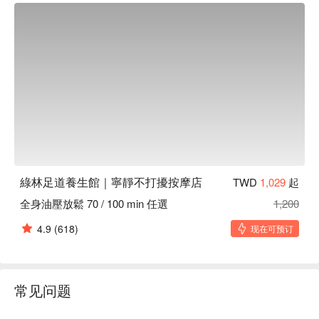
綠林足道養生館｜寧靜不打擾按摩店
TWD
1,029
起
全身油壓放鬆 70 / 100 min 任選
1,200
4.9
(618)
现在可预订
常见问题