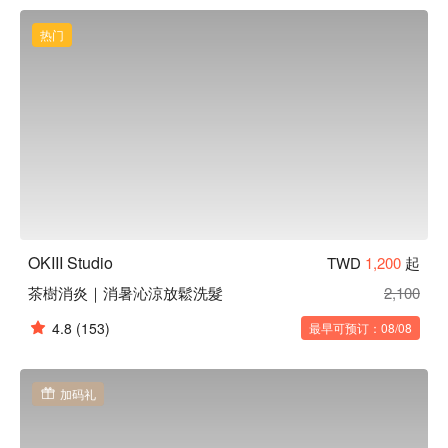
以細心、專業技術展現給顧客最好的服務品質，網評回購好評
不斷、空間以多元設計，寬敞舒適感，讓顧客心靈享受放鬆。

热门
OKIII Studio 推薦：使用美國 Paul Mitchell、德國 
Schwarzkopf、日本 Lebel、日本 Napla 等知名國際品牌。

OKIII Studio 預約、OKIII Studio 價格立刻查看⬇︎
OKIII Studio
TWD
1,200
起
茶樹消炎｜消暑沁涼放鬆洗髮
2,100
4.8
(153)
最早可预订：08/08
加码礼