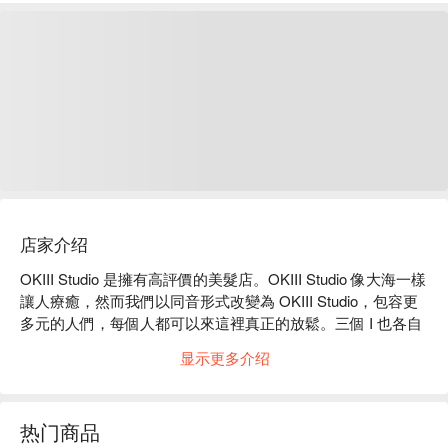
店家介绍
OKIII Studio 是擁有高評價的美髮店。OKIII Studio 像大海一樣
讓人療癒，然而我們以同音形式改變為 OKIII Studio，包容更
多元的人們，每個人都可以來這裡真正的放鬆。三個 I 也各自
代表著人本的自我 ( I )、藝術的直覺 ( Intuition )、無限的創造
显示更多介绍
力 ( Infinity )。

OKIII Studio 評價：Google 5 星好評推薦

OKIII Studio 服務：本店設計師皆為資深豐富經驗團隊，定期
热门商品
進修專業課程，將帶給顧客最新的趨勢資訊及專業技術諮詢。