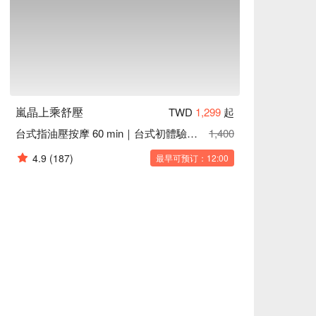
嵐晶上乘舒壓
TWD
1,299
起
台式指油壓按摩 60 min｜台式初體驗首選
1,400
4.9
(187)
最早可预订：12:00