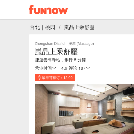
台北｜桃园
/
嵐晶上乘舒壓
Zhongshan District
·
按摩 (Massage)
嵐晶上乘舒壓
捷運善導寺站，步行 8 分鐘
营业时间
4.9
·
评论 187
最早可预订：12:00