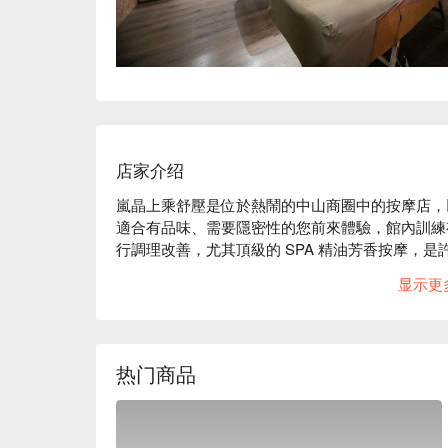
店家介绍
嵐晶上乘舒壓是位於熱鬧的中山商圈中的按摩店，
適合有品味、需要隱密性的您前來體驗，館內訓練
行調理改善，尤其頂級的 SPA 精油芳香按摩，是
嵐晶上乘舒壓評價：Google 4 星、平台 4.2 星

显示更
嵐晶上乘舒壓主打頂級 SPA 精油芳香油指壓療
代謝護理等服務，給您頂級舒爽的按摩饗宴。

嵐晶上乘舒壓採用了高雅木質裝潢及綠色植物的點
溫馨感， 舒適廣大的包廂空間， 除去了人與人之
热门商品
寧靜休憩， 盡情享受放鬆的時刻。

嵐晶上乘舒壓預約、嵐晶上乘舒壓價格、嵐晶上乘