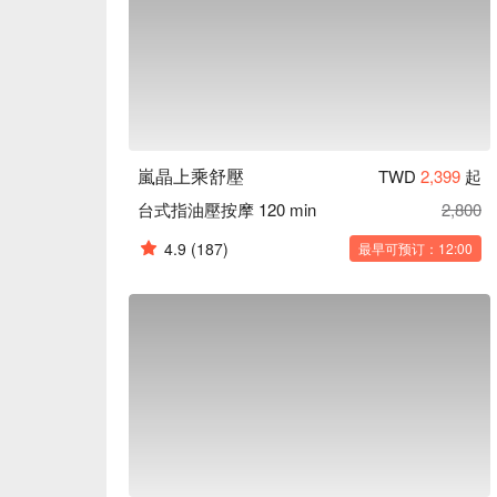
嵐晶上乘舒壓
TWD
2,399
起
台式指油壓按摩 120 min
2,800
4.9
(187)
最早可预订：12:00