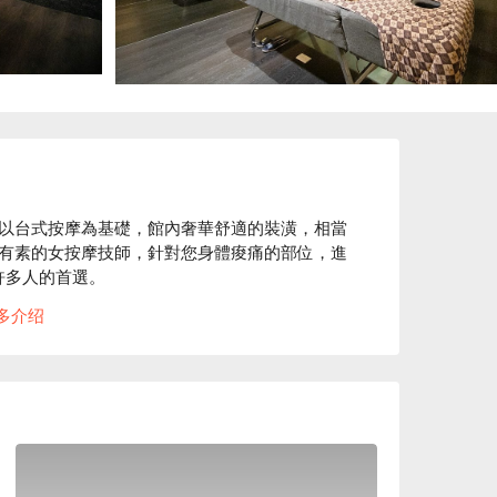
以台式按摩為基礎，館內奢華舒適的裝潢，相當
有素的女按摩技師，針對您身體痠痛的部位，進
許多人的首選。

多介绍
法，且專營美容美體頭肩頸舒壓、筋絡放鬆淋巴循環
綴， 增添了清新自然氣息， 讓您感受回到家的
間的緊張感，就算在鬧區中， 也能獲得身心靈的
舒壓優惠立刻查看⬇︎