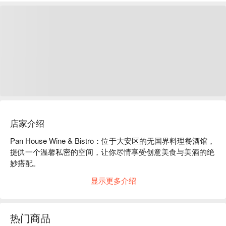
店家介绍
Pan House Wine & Bistro：位于大安区的无国界料理餐酒馆，
提供一个温馨私密的空间，让你尽情享受创意美食与美酒的绝
妙搭配。

显示更多介绍
走进 Pan House，这里摩登又私密，氛围轻松自在，超适合聊
天。在微醺的浪漫灯光下，深蓝与金色点缀的现代装潢，加上
精选的艺术品，营造出温暖又时髦的氛围。难怪这里不仅是美
热门商品
食博主们的口袋名单，更荣获「Eatpire 精选店家」认证！
