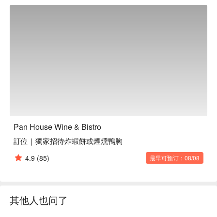
懂吃的老饕都爱这里！Pan House 以「无国界料理」概念，大
胆重新定义餐酒搭配。忘掉那些老规矩吧！在这里，你可以用
一杯高级葡萄酒，搭配创意十足的「剥皮辣椒炸酱面」，甚至
是经典的西班牙小吃。店里有超过 100 种红、白、气泡酒，还
有烈酒和精酿啤酒，酒单和菜单一样精彩，充满惊喜！

⭐ Google 评分：4.4 / 225 则评论

💁🏻 实用信息

人均消费：视现场消费而定 / 人

适合场景：浪漫约会、一人独酌、朋友聚餐

Pan House Wine & Bistro
贴心提示：提供免费 Wi-Fi。这里也是宠物友善和无障碍空间
訂位｜獨家招待炸蝦餅或煙燻鴨胸
哦！（宠物需抱著或置于宠物推车/提笼内）

4.9
(85)
最早可预订：08/08
🍽️ 口碑必吃

剥皮辣椒炸酱面 | 台式经典创意改良，微辣滋味出乎意料地跟
葡萄酒超搭！

黄金咸蛋面 | 浓郁到不行的金沙咸蛋黄酱汁，每一口都是满满
其他人也问了
的幸福感，是疗愈系美食无误！

红酒炖牛肉 | 入口即化的欧式经典，牛肉炖得软嫩入味，完美