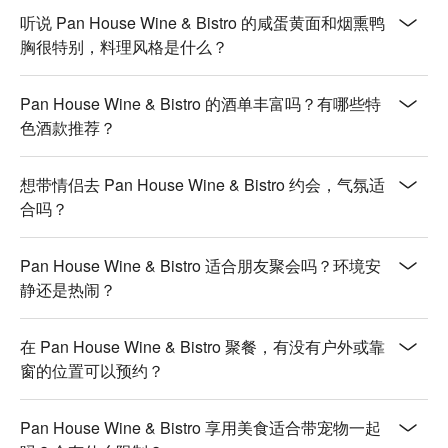
复刻道地风味。

听说 Pan House Wine & Bistro 的咸蛋黄面和烟熏鸭
烟熏鸭胸 | 风味优雅，香气迷人，绝对是红酒的最佳拍档。

胸很特别，料理风格是什么？
炉烤味噌鸡腿排 | 鸡腿肉鲜嫩多汁，裹上咸甜可口的日式味噌
酱，层次感超丰富。

Pan House Wine & Bistro 的酒单丰富吗？有哪些特
色酒款推荐？
🥤 招牌饮品

精选葡萄酒 | 超过 100 款红、白、气泡酒任你挑选，也提供多
款优质单杯酒。

想带情侣去 Pan House Wine & Bistro 约会，气氛适
特色梅酒 | 酸甜开胃，无论是餐前还是餐后小酌一杯都很棒。

合吗？
1664 白啤酒 | 想来点清爽的？这款高品质精酿啤酒就是你的不
二之选。

Pan House Wine & Bistro 适合朋友聚会吗？环境安
💡 FunNow 懂吃笔记：本推荐由 AI 汇整网络热门口碑。（贴
静还是热闹？
心提醒：若包含酒精饮品，请理性饮酒｜过量饮酒，有害健
康）
在 Pan House Wine & Bistro 聚餐，有没有户外或靠
窗的位置可以预约？
Pan House Wine & Bistro 享用美食适合带宠物一起