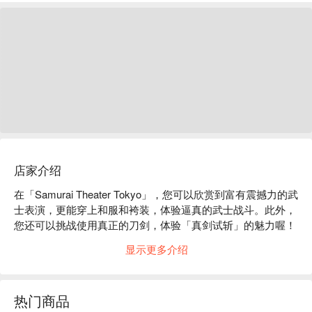
店家介绍
在「Samurai Theater Tokyo」，您可以欣赏到富有震撼力的武
士表演，更能穿上和服和袴装，体验逼真的武士战斗。此外，
您还可以挑战使用真正的刀剑，体验「真剑试斩」的魅力喔！
（以真刀斩断草席的体验）

显示更多介绍
地点位于距今 400 年以上，历史悠久的正定院宝国寺地下。离
牛込神楽坂站步行仅需 2 分钟，神乐坂站仅需 4 分钟。
热门商品