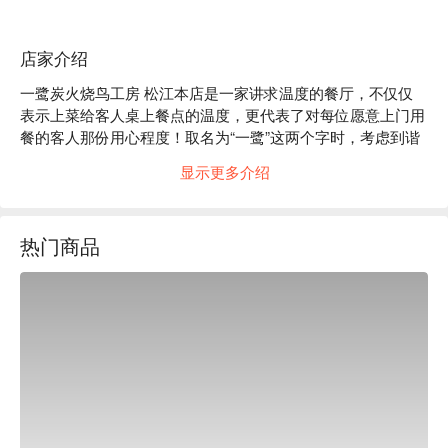
店家介绍
一鹭炭火烧鸟工房 松江本店是一家讲求温度的餐厅，不仅仅
表示上菜给客人桌上餐点的温度，更代表了对每位愿意上门用
餐的客人那份用心程度！取名为“一鹭”这两个字时，考虑到谐
音“一路”，不仅代表了我们的伙伴们，都是具有相同理念及信
显示更多介绍
念的一群人，更重视每位来到店里用餐的客人，都能把一鹭当
作是自己的家，一个温暖的家，这就是一鹭所期待的！

菜单必点：鸡颈肉串、鸡横膈膜串、鸡脆管、鸡振袖。

热门商品
评价：Google 4.8 星超高评价。 

推荐：位置近捷运行天宫站，步行约 8 分钟即可抵达，绝佳的
地理位置，适合下班后聚会放松的居酒屋。松江本店承载了品
牌最纯粹的热血精神，装潢展现出既热闹又极具质感的日式氛
围。无论是下班小酌、商务聚餐，都能感受到最热情的服务，
是台北中山区聚会的最佳首选。

一鹭炭火烧鸟工房 松江本店订位、最新优惠资讯立刻查看⬇︎