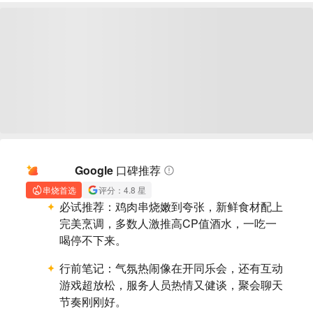
AI 摘要
Google 口碑推荐
串烧首选
评分：4.8 星
必试推荐：
鸡肉串烧嫩到夸张，新鲜食材配上
完美烹调，多数人激推高CP值酒水，一吃一
喝停不下来。
行前笔记：
气氛热闹像在开同乐会，还有互动
游戏超放松，服务人员热情又健谈，聚会聊天
节奏刚刚好。