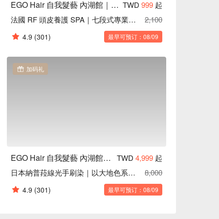
EGO Hair 自我髮藝 內湖館｜藝人網紅名店
TWD
999
起
法國 RF 頭皮養護 SPA｜七段式專業檢測｜髮界愛馬仕品質
2,100
4.9
(301)
最早可预订：08/09
加码礼
EGO Hair 自我髮藝 內湖館｜藝人網紅名店
TWD
4,999
起
日本納普菈線光手刷染｜以大地色系為主
8,000
4.9
(301)
最早可预订：08/09