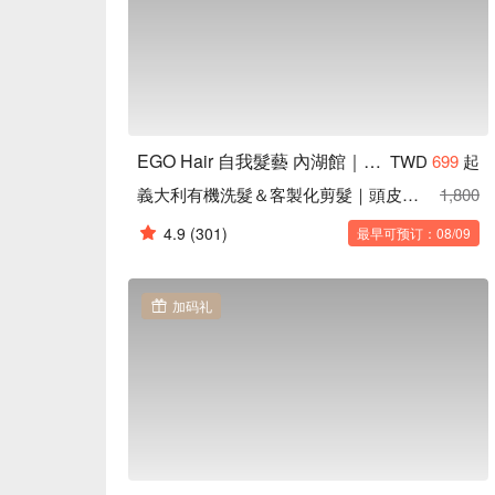
EGO Hair 自我髮藝 內湖館｜藝人網紅名店
TWD
699
起
義大利有機洗髮＆客製化剪髮｜頭皮保養面膜
1,800
4.9
(301)
最早可预订：08/09
加码礼