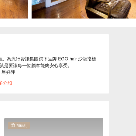
。為流行資訊集團旗下品牌 EGO hair 沙龍指標
就是要讓每一位顧客能夠安心享受。

8 星好評

業洗髮、護髮、法國 RF 頭皮全身健康檢測等服務。

多介绍
到髮品使用，全部堅持使用國際大品，天然有機、低
規格待遇，更重視服務細節與用品安全性。

自我髮藝內湖館價格立刻查看⬇︎
加码礼