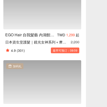
EGO Hair 自我髮藝 內湖館｜藝人網紅名店
TWD
1,299
起
日本資生堂護髮｜鏡光女神系列＋摩洛哥油
2,200
4.9
(301)
最早可预订：08/09
加码礼