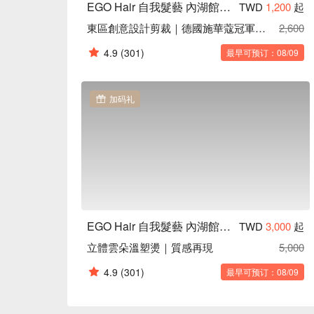
EGO Hair 自我髮藝 內湖館｜藝人網紅名店
TWD
1,200
起
東區創意設計剪裁｜德國施華蔻冠軍總監男仕剪髮
2,600
4.9
(301)
最早可预订：08/09
加码礼
EGO Hair 自我髮藝 內湖館｜藝人網紅名店
TWD
3,000
起
立體雲朵溫塑燙｜質感再現
5,000
4.9
(301)
最早可预订：08/09